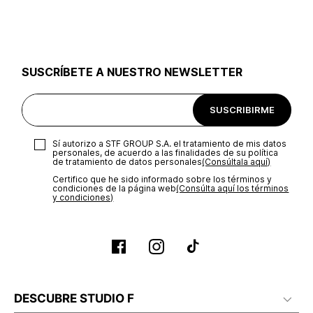
utilizar el mismo empaque en que te entregamos tu pedido o
utilizar un empaque de tu preferencia, sin embargo es
importante que el empaque sea el adecuado según la
naturaleza del producto para que no se vea afectada su
integridad durante el proceso de transporte. El costo del
SUSCRÍBETE A NUESTRO NEWSLETTER
transporte será asumido por STF GROUP S.A.
Recuerda que para el trámite del envío deberás contactarte
SUSCRIBIRME
con un agente de servicio al cliente quien te indicará los
pasos a seguir y posteriormente programará la recogida del
producto en la dirección acordada.
Sí autorizo a STF GROUP S.A. el tratamiento de mis datos
personales, de acuerdo a las finalidades de su política
de tratamiento de datos personales‎
(Consúltala aquí)
Certifico que he sido informado sobre los términos y
condiciones de la página web‎
(Consúlta aquí los términos
y condiciones)
DESCUBRE STUDIO F