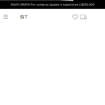
ENVÍO GRATIS Por compras iguales o superiores a $250.000