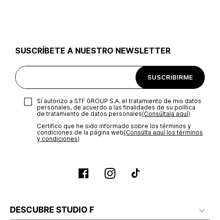
utilizar el mismo empaque en que te entregamos tu pedido o
utilizar un empaque de tu preferencia, sin embargo es
importante que el empaque sea el adecuado según la
naturaleza del producto para que no se vea afectada su
integridad durante el proceso de transporte. El costo del
SUSCRÍBETE A NUESTRO NEWSLETTER
transporte será asumido por STF GROUP S.A.
Recuerda que para el trámite del envío deberás contactarte
SUSCRIBIRME
con un agente de servicio al cliente quien te indicará los
pasos a seguir y posteriormente programará la recogida del
producto en la dirección acordada.
Sí autorizo a STF GROUP S.A. el tratamiento de mis datos
personales, de acuerdo a las finalidades de su política
de tratamiento de datos personales‎
(Consúltala aquí)
Certifico que he sido informado sobre los términos y
condiciones de la página web‎
(Consúlta aquí los términos
y condiciones)
DESCUBRE STUDIO F