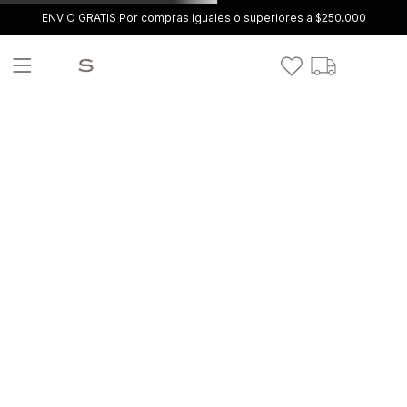
ENVÍO GRATIS Por compras iguales o superiores a $250.000