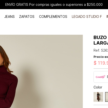
ENVÍO GRATIS Por compras iguales o superiores a $250.000
JEANS
ZAPATOS
COMPLEMENTOS
LEGADO STUDIO F
BUZO
LARG
Ref
:
S26
Precio ex
$
119
.
Color