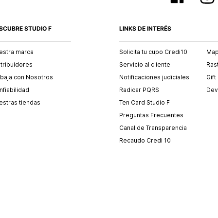
SCUBRE STUDIO F
LINKS DE INTERÉS
estra marca
Solicita tu cupo Credi10
Mapa
stribuidores
Servicio al cliente
Ras
abaja con Nosotros
Notificaciones judiciales
Gift
fiabilidad
Radicar PQRS
Dev
estras tiendas
Ten Card Studio F
Preguntas Frecuentes
Canal de Transparencia
Recaudo Credi 10