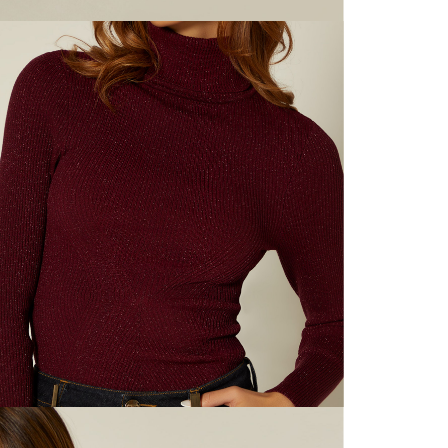
nuestras 
N
mayorista
de compra
que fue e
N
a través
de (15) d
N
Devoluc
L
mismo em
empaque d
empaque 
S
no se vea
El costo 
S
Recuerda 
agente de
posterior
acordada