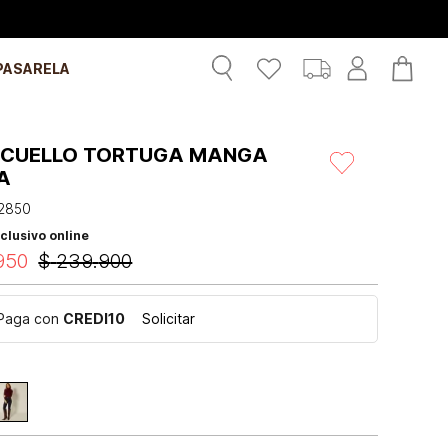
PASARELA
 CUELLO TORTUGA MANGA
A
2850
clusivo online
950
$
239
.
900
Paga con
CREDI10
Solicitar