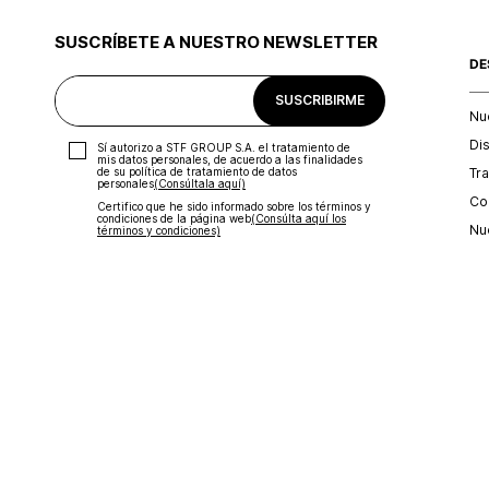
SUSCRÍBETE A NUESTRO NEWSLETTER
DE
SUSCRIBIRME
Nu
Di
Sí autorizo a STF GROUP S.A. el tratamiento de
mis datos personales, de acuerdo a las finalidades
Tr
de su política de tratamiento de datos
personales‎
(Consúltala aquí)
Con
Certifico que he sido informado sobre los términos y
condiciones de la página web‎
(Consúlta aquí los
Nu
términos y condiciones)