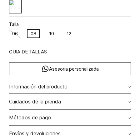
Talla
06
08
10
12
GUIA DE TALLAS
Asesoría personalizada
Información del producto
Buzo manga larga cuello polo viscosa 70% poliamida 30%
Cuidados de la prenda
70.00% viscosa/viscose30.00% poliamida/polyamide
Lavado profesional en seco. evite el roce de la prenda
Métodos de pago
con accesorios ya que ocasiona daños irreversibles
Tarjetas de crédito: Visa, Dinners, Master Card y American
Envíos y devoluciones
No lavar
Express.