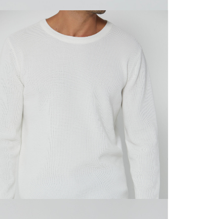
N
mayorista
de compra
que fue e
N
a través
de (15) d
N
Devoluc
L
mismo em
empaque d
empaque 
S
no se vea
El costo 
N
Recuerda 
agente de
posterior
acordada