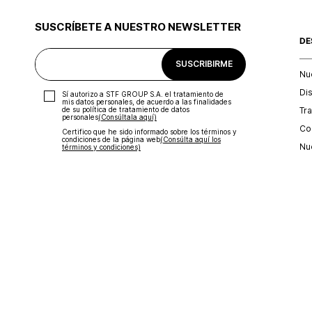
SUSCRÍBETE A NUESTRO NEWSLETTER
DE
SUSCRIBIRME
Nu
Di
Sí autorizo a STF GROUP S.A. el tratamiento de
mis datos personales, de acuerdo a las finalidades
Tr
de su política de tratamiento de datos
personales‎
(Consúltala aquí)
Con
Certifico que he sido informado sobre los términos y
condiciones de la página web‎
(Consúlta aquí los
Nu
términos y condiciones)