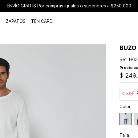
ENVÍO GRATIS Por compras iguales o superiores a $250.000
ZAPATOS
TEN CARD
BUZO
Ref
:
H63
Precio ex
$
249
.
Color
Talla