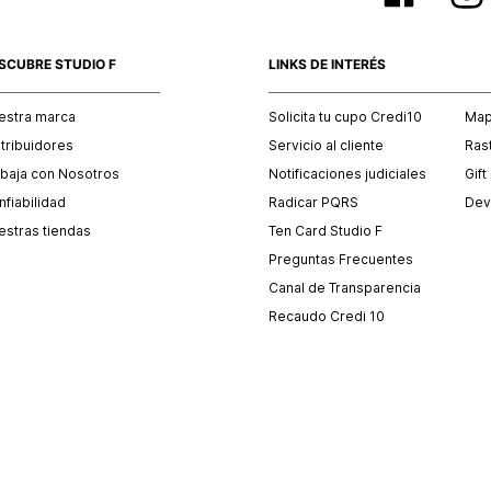
SCUBRE STUDIO F
LINKS DE INTERÉS
estra marca
Solicita tu cupo Credi10
Mapa
stribuidores
Servicio al cliente
Ras
abaja con Nosotros
Notificaciones judiciales
Gift
fiabilidad
Radicar PQRS
Dev
estras tiendas
Ten Card Studio F
Preguntas Frecuentes
Canal de Transparencia
Recaudo Credi 10