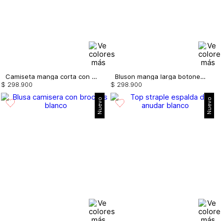
Camiseta manga corta con fruncido
Bluson manga larga botones de lujo
$
298
.
900
$
298
.
900
Nuevo
Nuevo