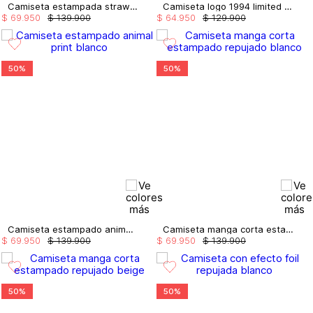
Camiseta estampada strawberries
Camiseta logo 1994 limited edition
$
69
.
950
$
139
.
900
$
64
.
950
$
129
.
900
50%
50%
Camiseta estampado animal print
Camiseta manga corta estampado repujado
$
69
.
950
$
139
.
900
$
69
.
950
$
139
.
900
50%
50%