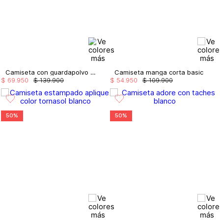
Camiseta con guardapolvo y rib en cintura
Camiseta manga corta basic
$
69
.
950
$
139
.
900
$
54
.
950
$
109
.
900
50%
50%