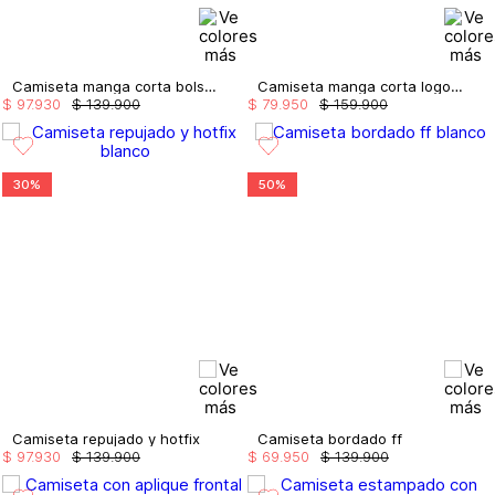
Camiseta manga corta bolsillo bordado
Camiseta manga corta logo y dijes stf
$
97
.
930
$
139
.
900
$
79
.
950
$
159
.
900
30%
50%
Camiseta repujado y hotfix
Camiseta bordado ff
$
97
.
930
$
139
.
900
$
69
.
950
$
139
.
900