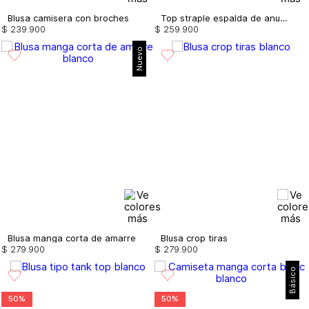
Blusa camisera con broches
Top straple espalda de anudar
$
239
.
900
$
259
.
900
Nuevo
Blusa manga corta de amarre
Blusa crop tiras
$
279
.
900
$
279
.
900
Básico
50%
50%