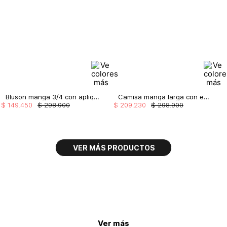
Bluson manga 3/4 con aplique en cuello
Camisa manga larga con encaje frontal
$
149
.
450
$
298
.
900
$
209
.
230
$
298
.
900
Ver más