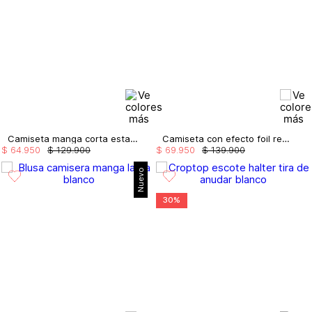
Camiseta manga corta estampado repujado
Camiseta con efecto foil repujada
$
64
.
950
$
129
.
900
$
69
.
950
$
139
.
900
Nuevo
30%