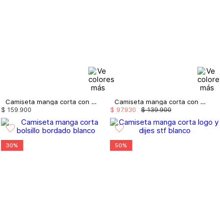
Camiseta manga corta con brillo
Camiseta manga corta con repujado
$
159
.
900
$
97
.
930
$
139
.
900
30%
50%