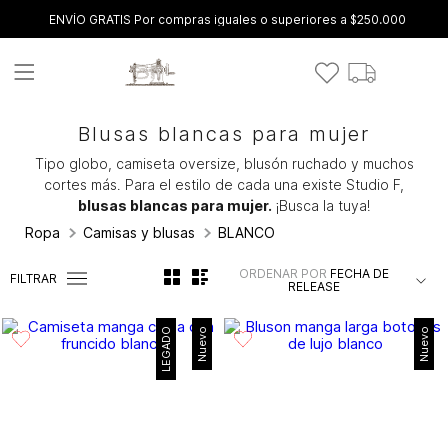
ENVÍO GRATIS Por compras iguales o superiores a $250.000
Blusas blancas para mujer
Tipo globo, camiseta oversize, blusón ruchado y muchos
cortes más. Para el estilo de cada una existe Studio F,
blusas blancas para mujer.
¡Busca la tuya!
Ropa
Camisas y blusas
BLANCO
ORDENAR POR
FECHA DE
FILTRAR
RELEASE
LEGADO
Nuevo
Nuevo