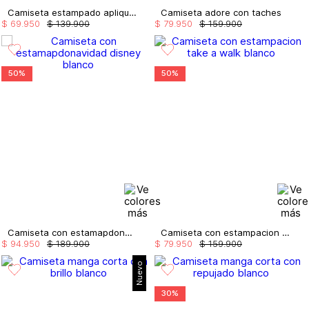
Camiseta estampado aplique color tornasol
Camiseta adore con taches
$
69
.
950
$
139
.
900
$
79
.
950
$
159
.
900
50%
50%
Camiseta con estamapdonavidad disney
Camiseta con estampacion take a walk
$
94
.
950
$
189
.
900
$
79
.
950
$
159
.
900
Nuevo
30%