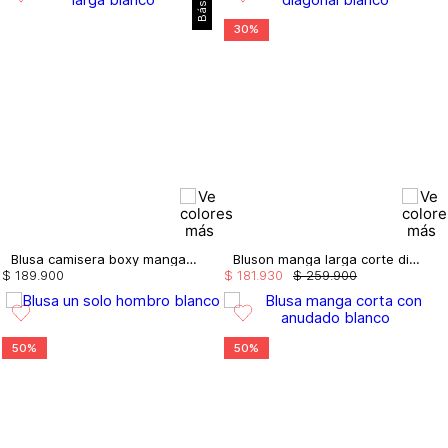
Básico
30%
Blusa camisera boxy manga larga
Bluson manga larga corte diagonal
$
189
.
900
$
181
.
930
$
259
.
900
50%
50%