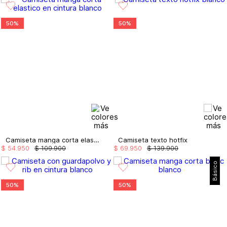
50%
50%
Camiseta manga corta elastico en cintura
Camiseta texto hotfix
$
54
.
950
$
109
.
900
$
69
.
950
$
139
.
900
Básico
50%
50%