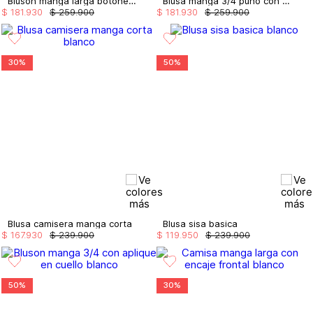
Bluson manga larga botones de lujo
Blusa manga 3/4 puño con doblez
$
181
.
930
$
259
.
900
$
181
.
930
$
259
.
900
30%
50%
Blusa camisera manga corta
Blusa sisa basica
$
167
.
930
$
239
.
900
$
119
.
950
$
239
.
900
50%
30%