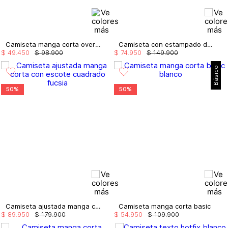
Camiseta manga corta oversize
Camiseta con estampado de piedras joyful
$
49
.
450
$
98
.
900
$
74
.
950
$
149
.
900
Básico
50%
50%
Camiseta ajustada manga corta con escote cuadrado
Camiseta manga corta basic
$
89
.
950
$
179
.
900
$
54
.
950
$
109
.
900