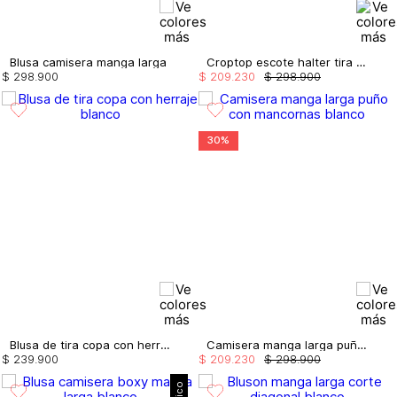
Blusa camisera manga larga
Croptop escote halter tira de anudar
$
298
.
900
$
209
.
230
$
298
.
900
30%
Blusa de tira copa con herraje
Camisera manga larga puño con mancornas
$
239
.
900
$
209
.
230
$
298
.
900