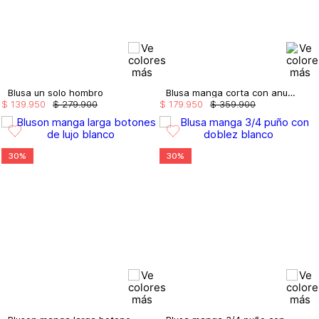
Blusa un solo hombro
Blusa manga corta con anudado
$
139
.
950
$
279
.
900
$
179
.
950
$
359
.
900
30%
30%