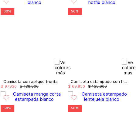
30%
50%
Camiseta con aplique frontal
Camiseta estampado con hotfix
$
97
.
930
$
139
.
900
$
69
.
950
$
139
.
900
50%
50%