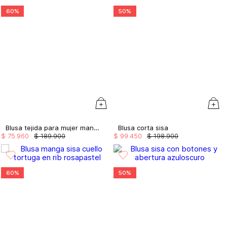
60%
50%
Blusa tejida para mujer manga sisa
Blusa corta sisa
$
75
.
960
$
189
.
900
$
99
.
450
$
198
.
900
60%
50%