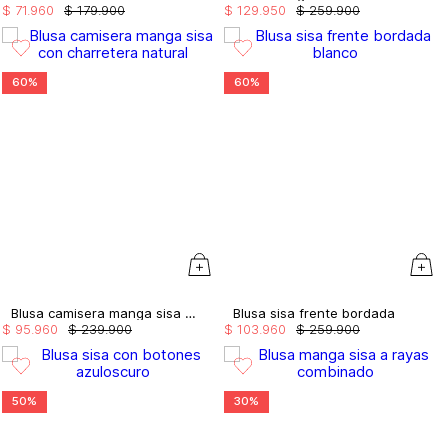
$
71
.
960
$
179
.
900
$
129
.
950
$
259
.
900
60%
60%
Blusa camisera manga sisa con charretera
Blusa sisa frente bordada
$
95
.
960
$
239
.
900
$
103
.
960
$
259
.
900
50%
30%