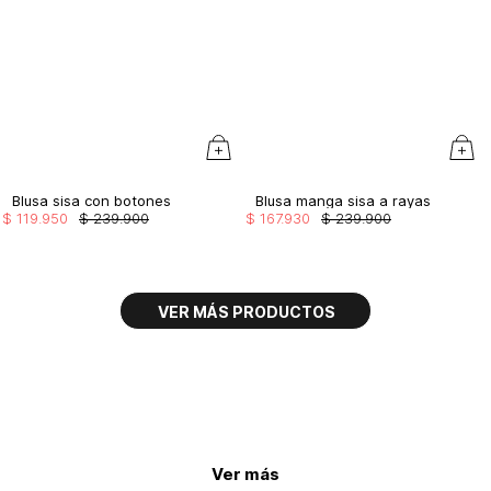
Blusa sisa con botones
Blusa manga sisa a rayas
$
119
.
950
$
239
.
900
$
167
.
930
$
239
.
900
Ver más