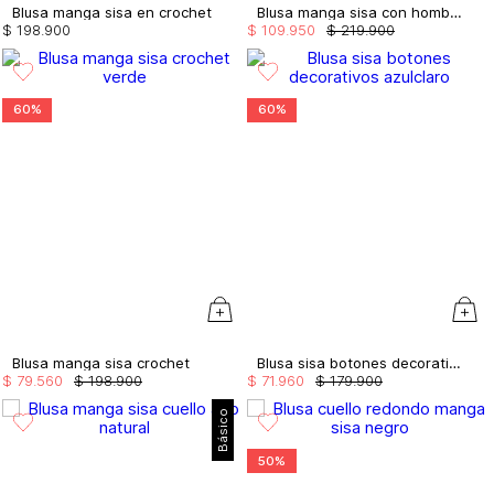
Blusa manga sisa en crochet
Blusa manga sisa con hombreras
$
198
.
900
$
109
.
950
$
219
.
900
60%
60%
Blusa manga sisa crochet
Blusa sisa botones decorativos
$
79
.
560
$
198
.
900
$
71
.
960
$
179
.
900
Básico
50%