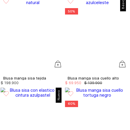
Básico
50%
Blusa manga sisa tejida
Blusa manga sisa cuello alto
$
198
.
900
$
69
.
950
$
139
.
900
Nuevo
60%