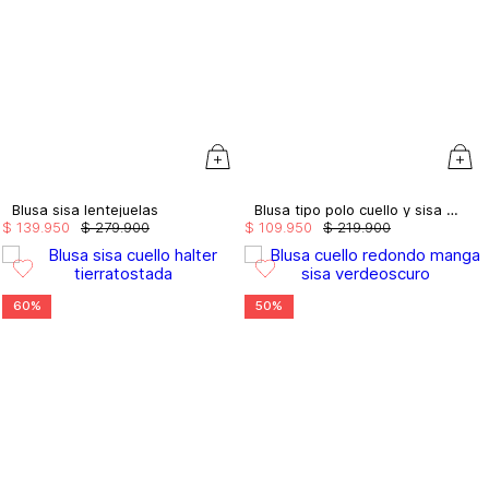
Blusa sisa lentejuelas
Blusa tipo polo cuello y sisa tejido
$
139
.
950
$
279
.
900
$
109
.
950
$
219
.
900
60%
50%