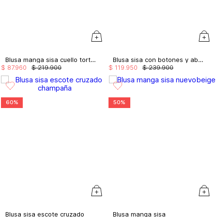
Blusa manga sisa cuello tortuga en rib
Blusa sisa con botones y abertura
$
87
.
960
$
219
.
900
$
119
.
950
$
239
.
900
60%
50%
Blusa sisa escote cruzado
Blusa manga sisa