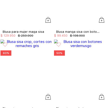
Blusa para mujer maga sisa
Blusa manga sisa con botones joya
$
129
.
950
$
259
.
900
$
99
.
450
$
198
.
900
60%
50%