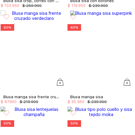
Blusa sisa crop, cortes con remaches
Blusa sisa con botones
$
103
.
960
$
259
.
900
$
119
.
950
$
239
.
900
60%
60%
Blusa manga sisa frente cruzado
Blusa manga sisa
$
87
.
960
$
219
.
900
$
95
.
960
$
239
.
900
50%
50%