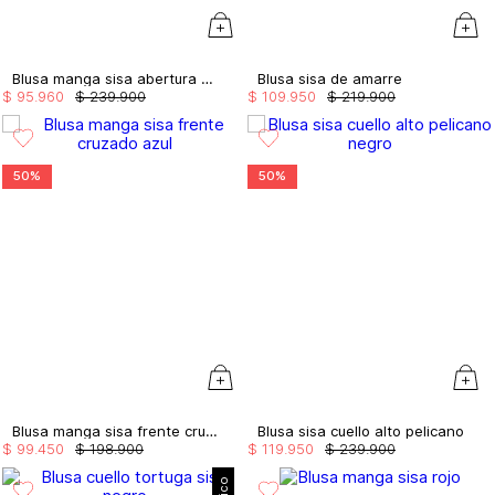
Blusa manga sisa abertura en espalda
Blusa sisa de amarre
$
95
.
960
$
239
.
900
$
109
.
950
$
219
.
900
50%
50%
Blusa manga sisa frente cruzado
Blusa sisa cuello alto pelicano
$
99
.
450
$
198
.
900
$
119
.
950
$
239
.
900