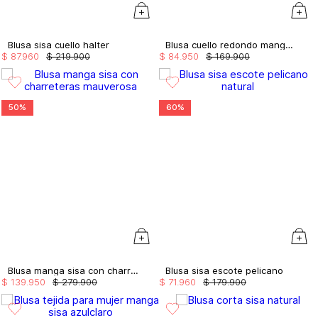
Blusa sisa cuello halter
Blusa cuello redondo manga sisa
$
87
.
960
$
219
.
900
$
84
.
950
$
169
.
900
50%
60%
Blusa manga sisa con charreteras
Blusa sisa escote pelicano
$
139
.
950
$
279
.
900
$
71
.
960
$
179
.
900