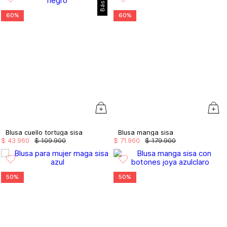
Básico
60%
60%
Blusa cuello tortuga sisa
Blusa manga sisa
$
43
.
960
$
109
.
900
$
71
.
960
$
179
.
900
50%
50%