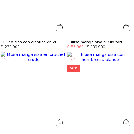
Blusa sisa con elastico en cintura
Blusa manga sisa cuello tortuga
$
239
.
900
$
55
.
960
$
139
.
900
50%