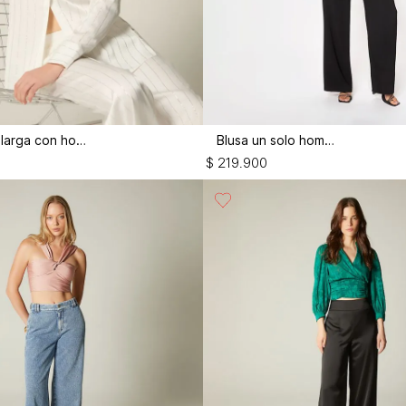
Blusa manga larga con hotfix
Blusa un solo hombro
$
219
.
900