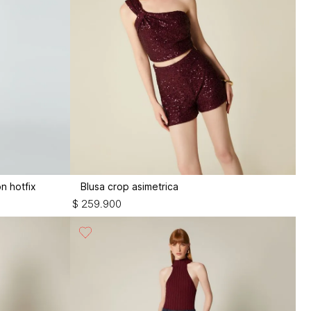
n hotfix
Blusa crop asimetrica
$
259
.
900