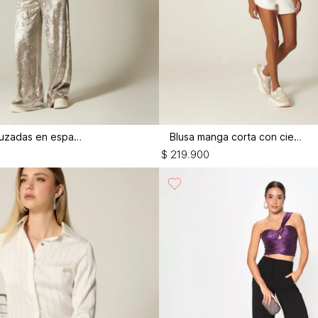
Blusa tiras cruzadas en espalda
Blusa manga corta con cierre
$
219
.
900