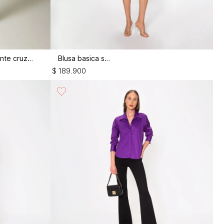
Blusa manga bombacha con frente cruzado
Blusa basica sisa
$
189
.
900