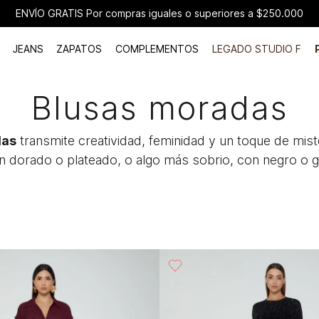
ENVÍO GRATIS Por compras iguales o superiores a $250.000
JEANS
ZAPATOS
COMPLEMENTOS
LEGADO STUDIO F
Blusas moradas
das
transmite creatividad, feminidad y un toque de mis
n dorado o plateado, o algo más sobrio, con negro o gr