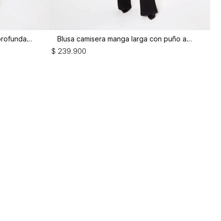
Bluson camisero con abertura profundas e
Blusa camisera manga larga con puño anch
$
239
.
900