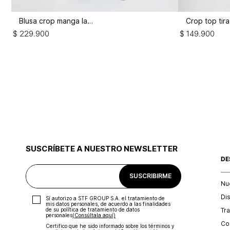
Blusa crop manga larga
$
229
.
900
$
149
.
900
SUSCRÍBETE A NUESTRO NEWSLETTER
DE
SUSCRIBIRME
Nu
Di
Sí autorizo a STF GROUP S.A. el tratamiento de
mis datos personales, de acuerdo a las finalidades
Tr
de su política de tratamiento de datos
personales‎
(Consúltala aquí)
Con
Certifico que he sido informado sobre los términos y