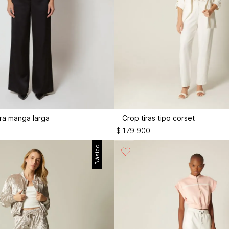
ra manga larga
Crop tiras tipo corset
$
179
.
900
Básico