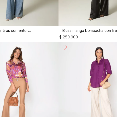
Blusa crop de tiras con entorche
$
259
.
900