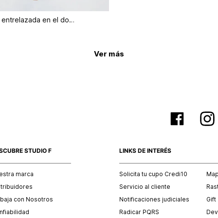
Crop top tira entrelazada en el dorso
Ver más
SCUBRE STUDIO F
LINKS DE INTERÉS
estra marca
Solicita tu cupo Credi10
Mapa
stribuidores
Servicio al cliente
Ras
abaja con Nosotros
Notificaciones judiciales
Gift
fiabilidad
Radicar PQRS
Dev