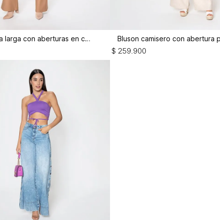
Bluson manga larga con aberturas en cost
$
259
.
900