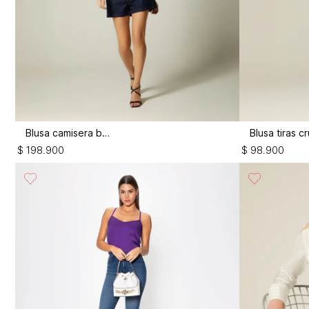
Blusa camisera boxy
$
198
.
900
$
98
.
900