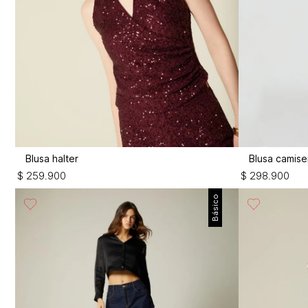
Blusa halter
Blusa camise
$
259
.
900
$
298
.
900
Básico