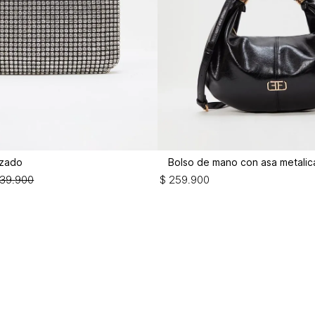
izado
Bolso de mano con asa metalic
39
.
900
$
259
.
900