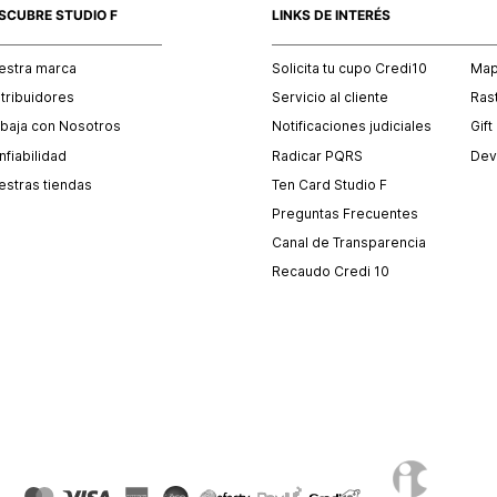
SCUBRE STUDIO F
LINKS DE INTERÉS
estra marca
Solicita tu cupo Credi10
Mapa
stribuidores
Servicio al cliente
Ras
abaja con Nosotros
Notificaciones judiciales
Gift
fiabilidad
Radicar PQRS
Dev
estras tiendas
Ten Card Studio F
Preguntas Frecuentes
Canal de Transparencia
Recaudo Credi 10