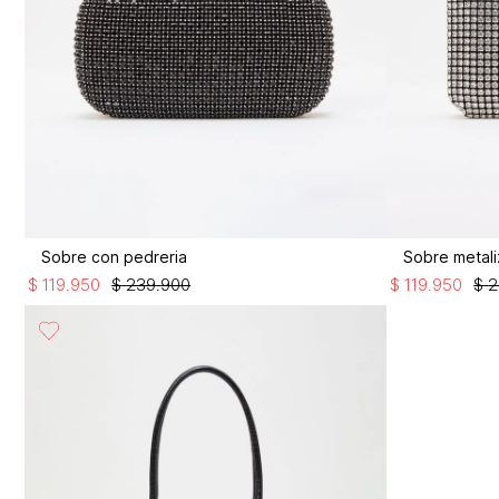
Sobre con pedreria
Sobre metal
$
119
.
950
$
239
.
900
$
119
.
950
$
2