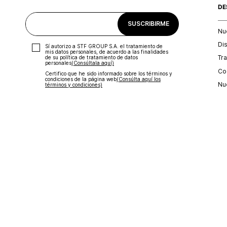
DE
SUSCRIBIRME
Nu
Di
Sí autorizo a STF GROUP S.A. el tratamiento de
mis datos personales, de acuerdo a las finalidades
Tr
de su política de tratamiento de datos
personales‎
(Consúltala aquí)
Con
Certifico que he sido informado sobre los términos y
condiciones de la página web‎
(Consúlta aquí los
Nu
términos y condiciones)