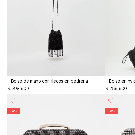
Bolso de mano con flecos en pedreria
Bolso en nylo
$
298
.
900
$
259
.
900
50%
50%