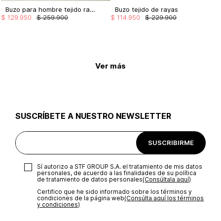
Buzo para hombre tejido rayas
Buzo tejido de rayas
$
129
.
950
$
259
.
900
$
114
.
950
$
229
.
900
Ver más
SUSCRÍBETE A NUESTRO NEWSLETTER
SUSCRIBIRME
Sí autorizo a STF GROUP S.A. el tratamiento de mis datos
personales, de acuerdo a las finalidades de su política
de tratamiento de datos personales‎
(Consúltala aquí)
Certifico que he sido informado sobre los términos y
condiciones de la página web‎
(Consúlta aquí los términos
y condiciones)