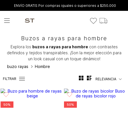
ENVÍO GRATIS Por compras iguales o superiores a $250.000
Buzos a rayas para hombre
Explora los
buzos a rayas para hombre
con contrastes
definidos y tejidos transpirables. ¡Son la mejor elección para
un look casual con un toque dinámico!
buzo rayas
Hombre
FILTRAR
RELEVANCIA
50%
50%