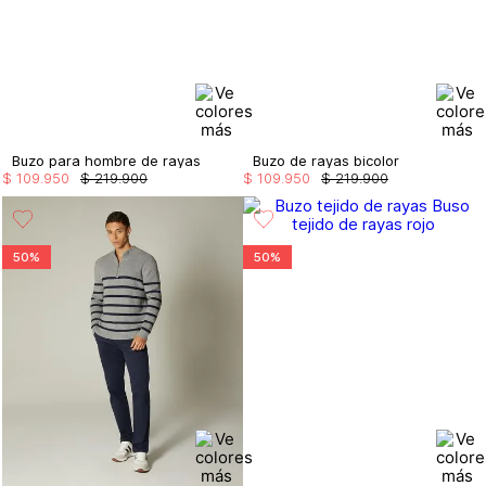
Buzo para hombre de rayas
Buzo de rayas bicolor
$
109
.
950
$
219
.
900
$
109
.
950
$
219
.
900
50%
50%