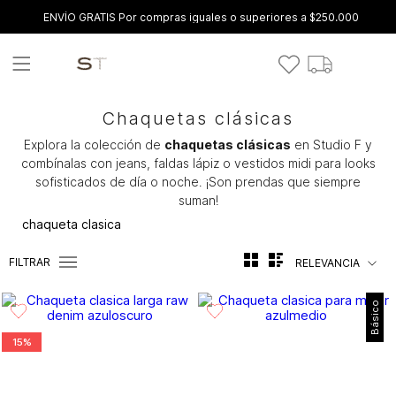
ENVÍO GRATIS Por compras iguales o superiores a $250.000
Chaquetas clásicas
Explora la colección de
chaquetas clásicas
en Studio F y
combínalas con jeans, faldas lápiz o vestidos midi para looks
sofisticados de día o noche. ¡Son prendas que siempre
suman!
chaqueta clasica
FILTRAR
RELEVANCIA
Básico
15%