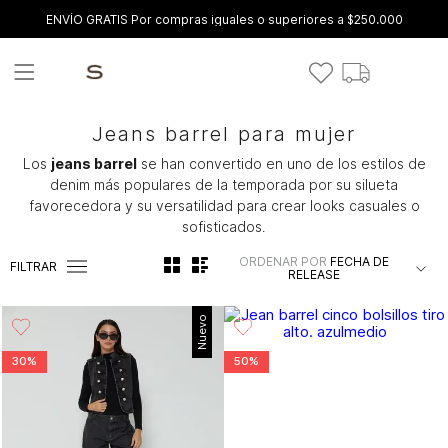
ENVÍO GRATIS Por compras iguales o superiores a $250.000
Jeans barrel para mujer
Los
jeans barrel
se han convertido en uno de los estilos de
denim más populares de la temporada por su silueta
favorecedora y su versatilidad para crear looks casuales o
sofisticados.
ORDENAR POR
FECHA DE
FILTRAR
RELEASE
Nuevo
30%
50%