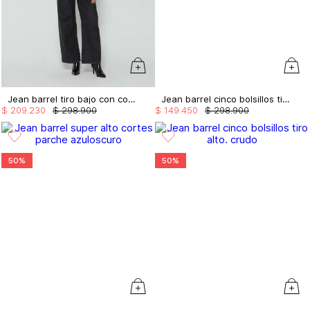
Jean barrel tiro bajo con cortes
Jean barrel cinco bolsillos tiro alto.
$
209
.
230
$
298
.
900
$
149
.
450
$
298
.
900
50%
50%