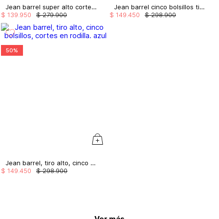
Jean barrel super alto cortes parche
Jean barrel cinco bolsillos tiro alto.
$
139
.
950
$
279
.
900
$
149
.
450
$
298
.
900
50%
Jean barrel, tiro alto, cinco bolsillos, cortes en rodilla.
$
149
.
450
$
298
.
900
Ver más