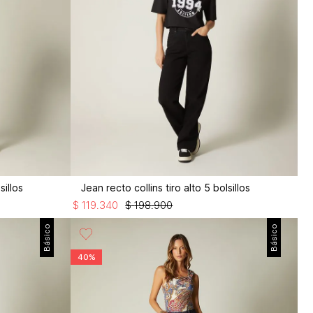
sillos
Jean recto collins tiro alto 5 bolsillos
$
119
.
340
$
198
.
900
Básico
Básico
40%