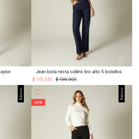
taylor
Jean bota recta collins tiro alto 5 bolsillos
$
119
.
340
$
198
.
900
Básico
Básico
40%