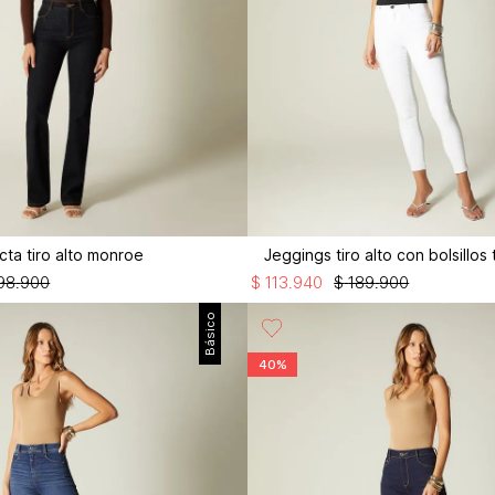
cta tiro alto monroe
Jeggings tiro alto con bolsillos 
98
.
900
$
113
.
940
$
189
.
900
Básico
40%