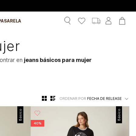
PASARELA
jer
contrar en
jeans básicos para mujer
ORDENAR POR
FECHA DE RELEASE
Básico
Básico
40%