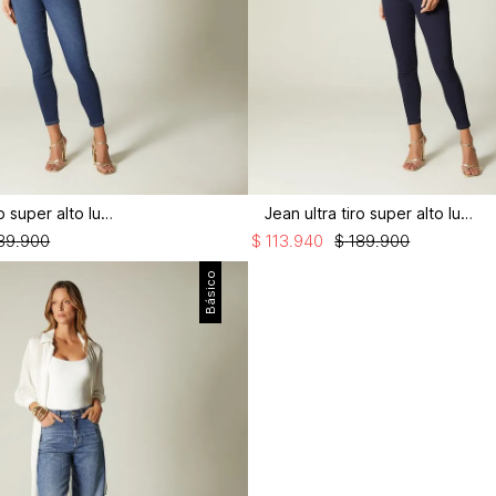
Jean ultra tiro super alto lupita
Jean ultra tiro super alto lupita
89
.
900
$
113
.
940
$
189
.
900
Básico