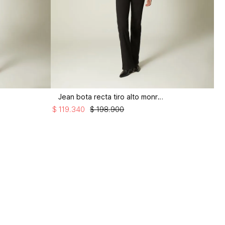
Jean bota recta tiro alto monroe
$
119
.
340
$
198
.
900