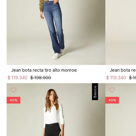
Jean bota recta tiro alto monroe
Jean bota re
$
119
.
340
$
198
.
900
$
119
.
340
$
1
Básico
40%
40%