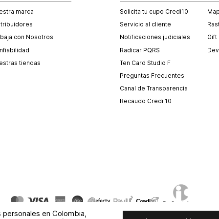
estra marca
Solicita tu cupo Credi10
Mapa
stribuidores
Servicio al cliente
Ras
abaja con Nosotros
Notificaciones judiciales
Gift
fiabilidad
Radicar PQRS
Dev
estras tiendas
Ten Card Studio F
Preguntas Frecuentes
Canal de Transparencia
Recaudo Credi 10
s personales en Colombia,