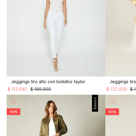
Jeggings tiro alto con bolsillos taylor
Jeggings tiro
$
113
.
940
$
189
.
900
$
132
.
930
$
Básico
40%
40%