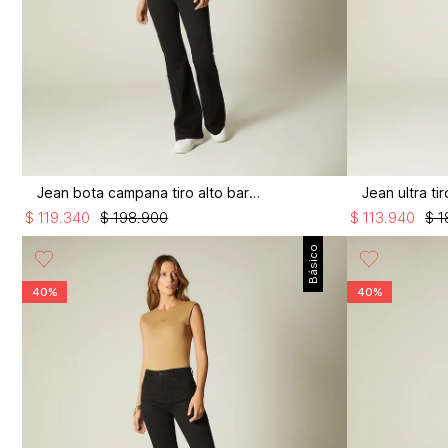
Jean bota campana tiro alto bardot
$
119
.
340
$
198
.
900
$
113
.
940
$
1
Básico
40%
40%