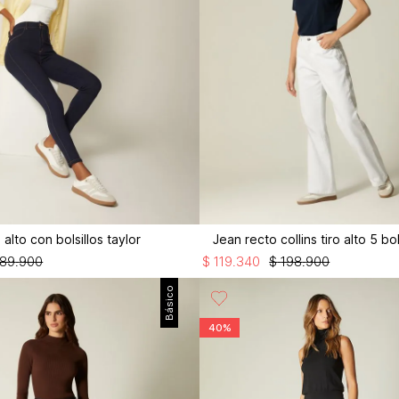
 alto con bolsillos taylor
Jean recto collins tiro alto 5 bol
189
.
900
$
119
.
340
$
198
.
900
Básico
40%