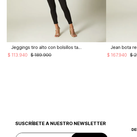
Jeggings tiro alto con bolsillos taylor
$
113
.
940
$
189
.
900
$
167
.
940
$
2
SUSCRÍBETE A NUESTRO NEWSLETTER
DE