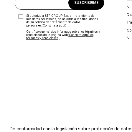
SUSCRIBIRME
Nu
Di
Sí autorizo a STF GROUP S.A. el tratamiento de
mis datos personales, de acuerdo a las finalidades
Tr
de su política de tratamiento de datos
personales‎
(Consúltala aquí)
Con
Certifico que he sido informado sobre los términos y
condiciones de la página web‎
(Consúlta aquí los
Nu
términos y condiciones)
De conformidad con la legislación sobre protección de dato