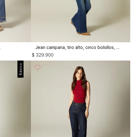
a mujer
Jean campana, tiro alto, cinco bolsillos, correa dorada
$
329
.
900
Básico