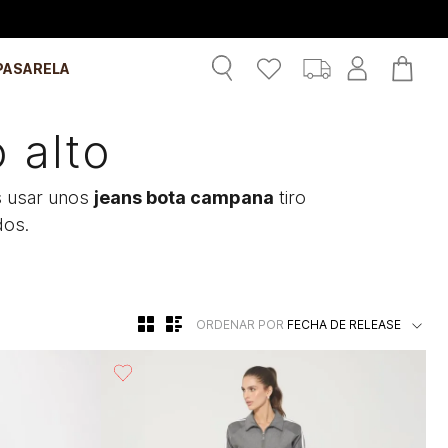
PASARELA
 alto
es usar unos
jeans bota campana
tiro
dos.
ORDENAR POR
FECHA DE RELEASE