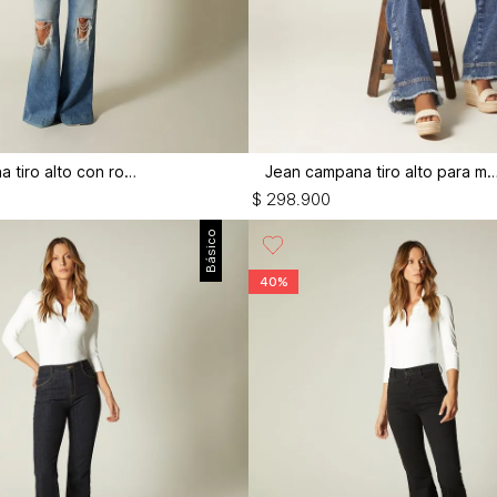
Jean campana tiro alto con rotos
Jean campana tiro alto par
$
298
.
900
Básico
40%