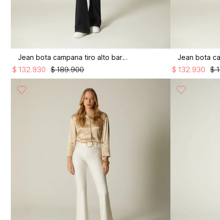
Jean bota campana tiro alto bardot
$
132
.
930
$
189
.
900
$
132
.
930
$