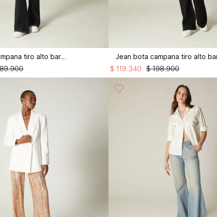
Jean bota campana tiro alto bardot
189
.
900
$
119
.
340
$
198
.
900