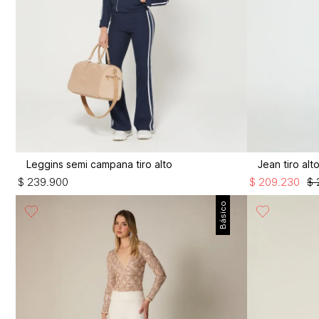
Leggins semi campana tiro alto
Jean tiro al
$
239
.
900
$
209
.
230
$
Básico