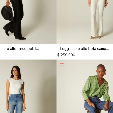
Jean campana tiro alto cinco bolsillos
Leggins tiro alto bota campana
$
259
.
900