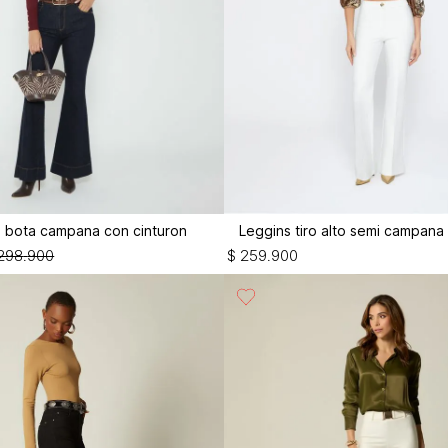
to bota campana con cinturon
Leggins tiro alto semi campana
298
.
900
$
259
.
900