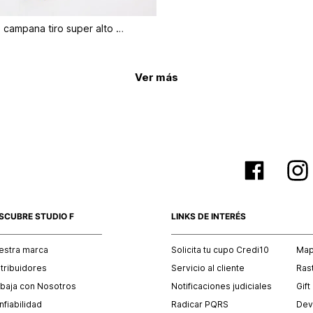
Leggins bota campana tiro super alto con
Ver más
SCUBRE STUDIO F
LINKS DE INTERÉS
estra marca
Solicita tu cupo Credi10
Mapa
stribuidores
Servicio al cliente
Ras
abaja con Nosotros
Notificaciones judiciales
Gift
fiabilidad
Radicar PQRS
Dev