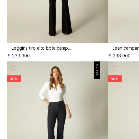
Leggins tiro alto bota campana
$
239
.
900
$
298
.
900
Básico
30%
30%