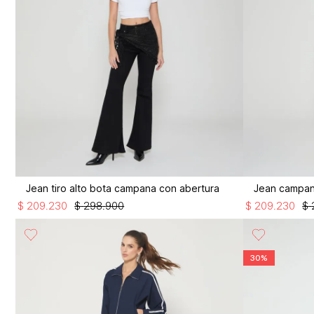
Jean tiro alto bota campana con abertura
Jean campana 
$
209
.
230
$
298
.
900
$
209
.
230
$
30%