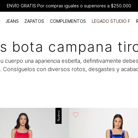
ENVÍO GRATIS Por compras iguales o superiores a $250.000
JEANS
ZAPATOS
COMPLEMENTOS
LEGADO STUDIO F
s bota campana tiro
de tu cuerpo una apariencia esbelta, definitivamente deb
o. Consíguelos con diversos rotos, desgastes y acaba
Nuevo