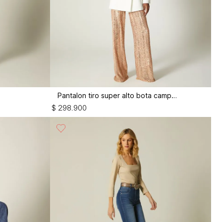
Pantalon tiro super alto bota campana
$
298
.
900