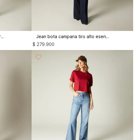
Jean bota campana tiro alto bardot
Jean bota campana tiro alto esencial
$
279
.
900