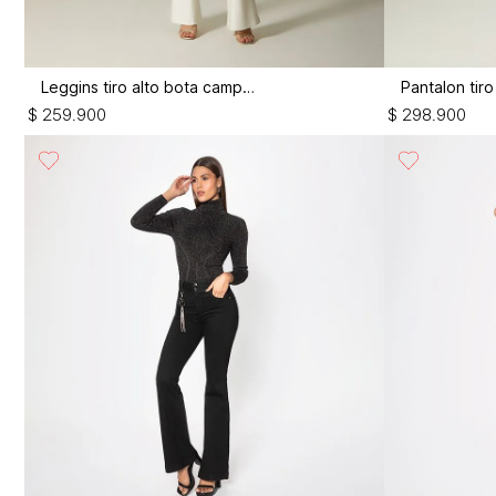
Leggins tiro alto bota campana
$
259
.
900
$
298
.
900