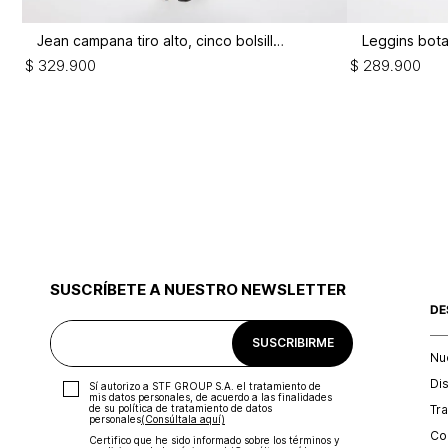
Jean campana tiro alto, cinco bolsillos,
$
329
.
900
$
289
.
900
SUSCRÍBETE A NUESTRO NEWSLETTER
DE
SUSCRIBIRME
Nu
Di
Sí autorizo a STF GROUP S.A. el tratamiento de
mis datos personales, de acuerdo a las finalidades
Tr
de su política de tratamiento de datos
personales‎
(Consúltala aquí)
Con
Certifico que he sido informado sobre los términos y