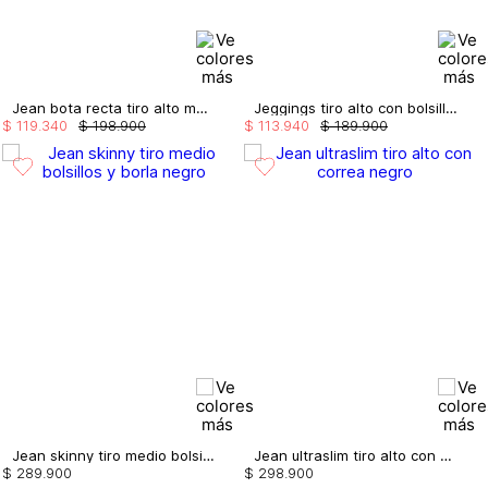
Jean bota recta tiro alto monroe
Jeggings tiro alto con bolsillos taylor
$
119
.
340
$
198
.
900
$
113
.
940
$
189
.
900
Jean skinny tiro medio bolsillos y borla
Jean ultraslim tiro alto con correa
$
289
.
900
$
298
.
900