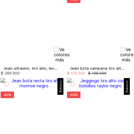
Jean ultraslim, tiro alto, levanta cola, con borla
Jean bota campana tiro alto bardot
$
289
.
900
$
119
.
340
$
198
.
900
Básico
Básico
40%
40%