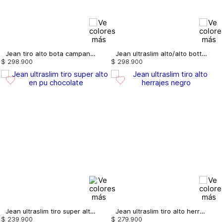
Jean tiro alto bota campana con cinturon
Jean ultraslim alto/alto bottomup correa
$
298
.
900
$
298
.
900
Jean ultraslim tiro super alto en pu
Jean ultraslim tiro alto herrajes
$
239
.
900
$
279
.
900