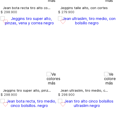
Jean bota recta tiro alto con borla para mujer
Jeggins talle alto, con cortes
$
298
.
900
$
279
.
900
Jeggins tiro super alto, pinzas, vena y correa
Jean ultraslim, tiro medio, con bolsillo
$
298
.
900
$
298
.
900