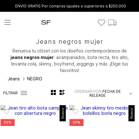
ENVÍO GRATIS Por compras iguales o superiores a $250.000
Jeans negros mujer
Renueva tu clóset con los diseños contemporáneos de
jeans negros mujer
: acampanados, bota recta, tiro alto,
levanta cola, skinny, boyfriend, jeggings y más. ¡Elige tus
favoritos!
Jeans
NEGRO
ORDENAR POR
FECHA DE
FILTRAR
RELEASE
Nuevo
Nuevo
30%
30%