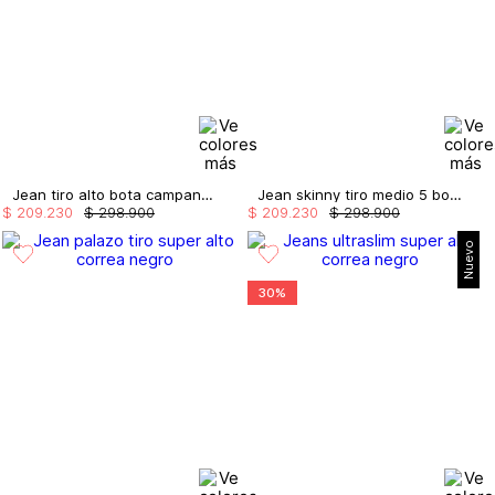
Jean tiro alto bota campana con abertura
Jean skinny tiro medio 5 bolsillos borla
$
209
.
230
$
298
.
900
$
209
.
230
$
298
.
900
Nuevo
30%