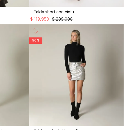
Falda short con cinturon
$
119
.
950
$
239
.
900
50%