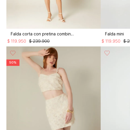
Falda corta con pretina combinada
Falda mini
$
119
.
950
$
239
.
900
$
119
.
950
$
2
50%