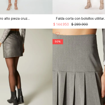
Falda short tiro alto pieza cruzada
Falda corta 
$
144
.
950
$
289
.
900
50%