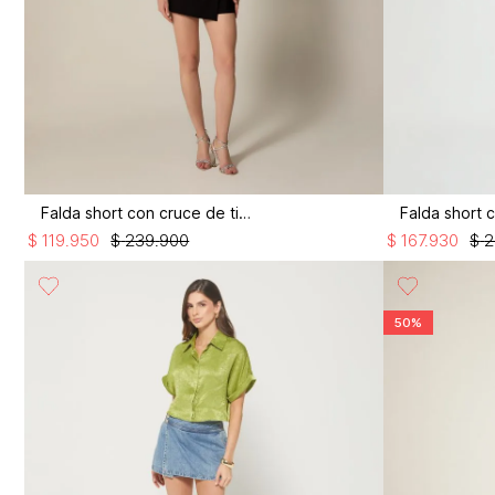
Falda short con cruce de tiras
$
119
.
950
$
239
.
900
$
167
.
930
$
2
50%