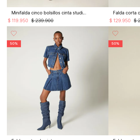
Minifalda cinco bolsillos cinta studio f
$
119
.
950
$
239
.
900
$
129
.
950
$
50%
50%