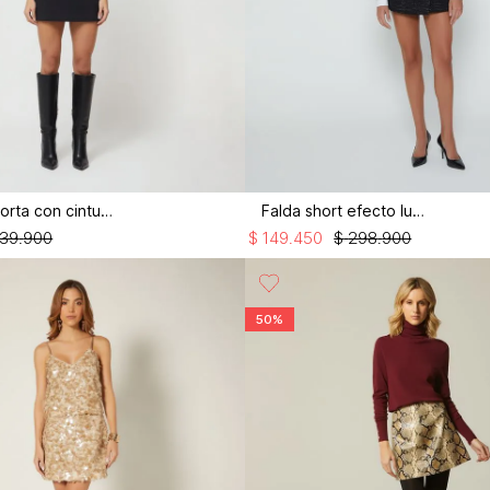
Falda short corta con cinturon
Falda short efecto lurex
39
.
900
$
149
.
450
$
298
.
900
50%