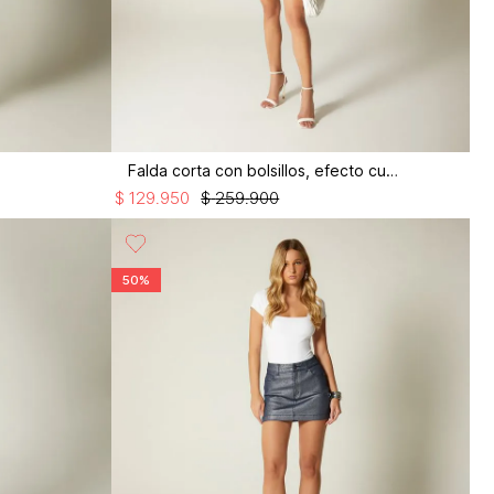
Falda corta con bolsillos, efecto cuero
$
129
.
950
$
259
.
900
50%