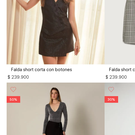
Falda short corta con botones
Falda short 
$
239
.
900
$
239
.
900
50%
30%