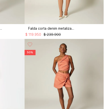
ort con pretina combinada
Falda corta denim metalizado
$
119
.
950
$
239
.
900
50%