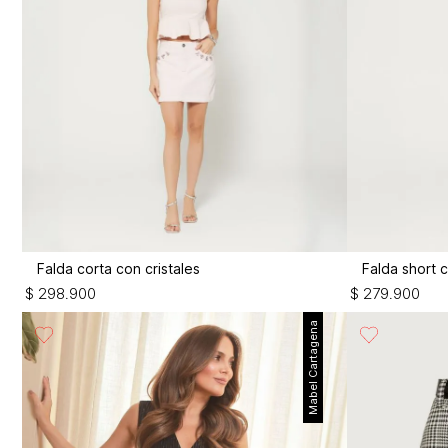
Falda corta con cristales
Falda short 
$
298
.
900
$
279
.
900
Mabel Cartagena