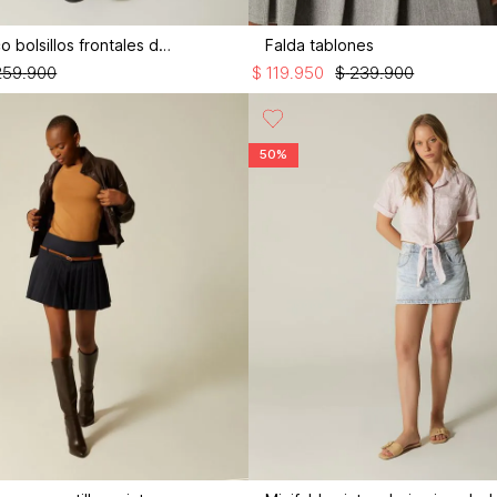
Falda corta co bolsillos frontales de cr
Falda tablones
259
.
900
$
119
.
950
$
239
.
900
50%