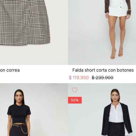
con correa
Falda short corta con botones
$
119
.
950
$
239
.
900
50%