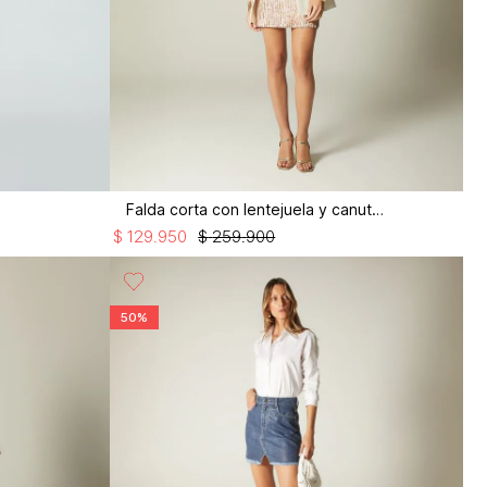
Falda corta con lentejuela y canutillo
$
129
.
950
$
259
.
900
50%