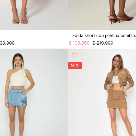
Falda sh
39
.
900
$
109
.
950
$
219
.
900
50%