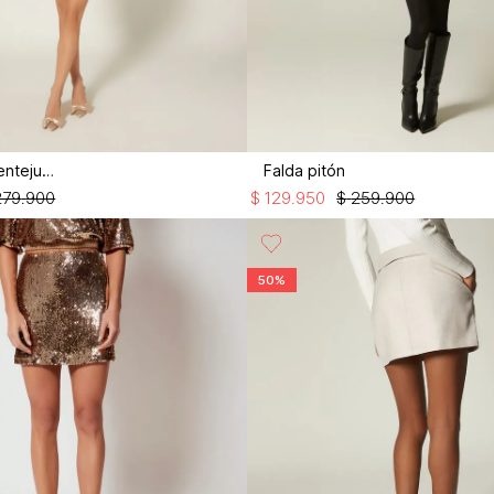
Falda corta lentejuela
Falda pitón
279
.
900
$
129
.
950
$
259
.
900
50%