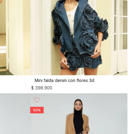
Mini falda denim con flores 3d
$
398
.
900
50%