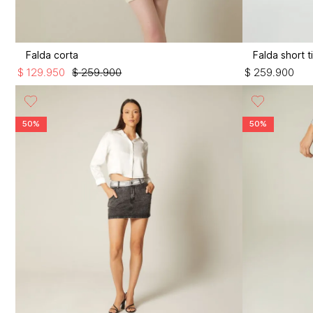
Falda corta
$
129
.
950
$
259
.
900
$
259
.
900
50%
50%