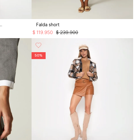
con bolsillos utilitarios
Falda short
$
119
.
950
$
239
.
900
50%