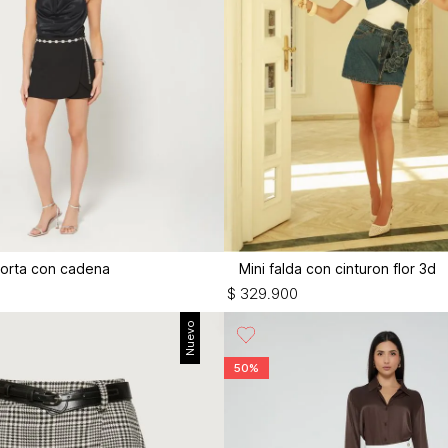
corta con cadena
Mini falda con cinturon flor 3d
$
329
.
900
Nuevo
50%