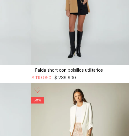
Falda short con bolsillos utilitarios
$
119
.
950
$
239
.
900
50%