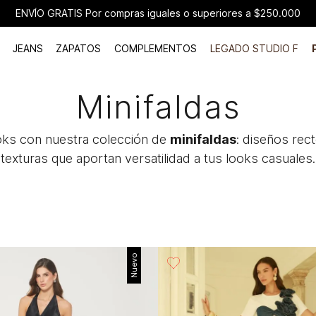
ATIS Por compras iguales o superiores a $250.000
JEANS
ZAPATOS
COMPLEMENTOS
LEGADO STUDIO F
Minifaldas
ooks con nuestra colección de
minifaldas
: diseños rec
texturas que aportan versatilidad a tus looks casuales.
Nuevo