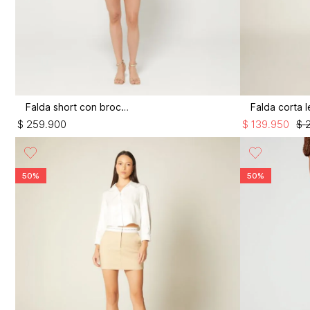
Falda short con broches
$
259
.
900
$
139
.
950
$
50%
50%