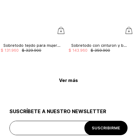
Sobretodo tejido para mujer manga larga
Sobretodo con cinturon y bolsillos tipo
$
131
.
960
$
329
.
900
$
143
.
960
$
359
.
900
Ver más
SUSCRÍBETE A NUESTRO NEWSLETTER
SUSCRIBIRME