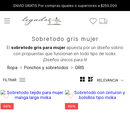
ENVÍO GRATIS Por compras iguales o superiores a $250.000
Sobretodo gris mujer
El
sobretodo gris para mujer
apuesta por un diseño sobrio
con propuestas que funcionan en todo tipo de looks.
¡Diseños únicos para ti!
Ropa
Ponchos y sobretodos
GRIS
FILTRAR
RELEVANCIA
60%
60%