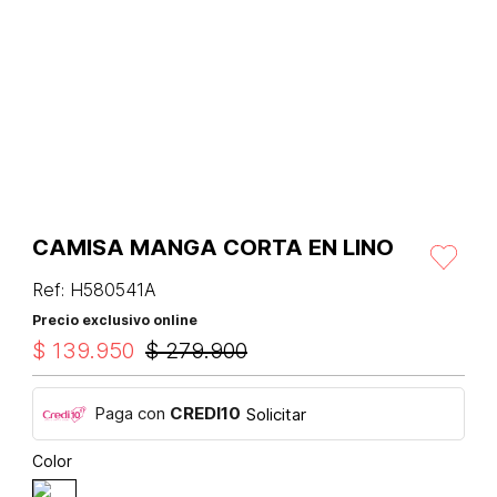
CAMISA MANGA CORTA EN LINO
Ref
:
H580541A
Precio exclusivo online
$
139
.
950
$
279
.
900
Paga con
CREDI10
Solicitar
Color