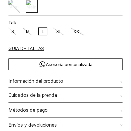
Talla
S
M
L
XL
XXL
GUIA DE TALLAS
Asesoría personalizada
Información del producto
lino 55% viscosa 45% 55.00% lino/linen45.00%
Cuidados de la prenda
viscosa/viscose
Lavar a mano por separado / no dejar en remojo / no
Métodos de pago
retorcer / no planchar con vapor puede causar daño
irreversible
Tarjetas de crédito: Visa, Dinners, Master Card y American
Envíos y devoluciones
Express.