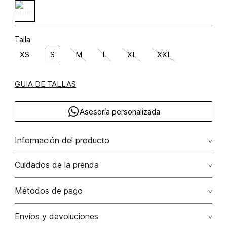
Talla
XS
S
M
L
XL
XXL
GUIA DE TALLAS
Asesoría personalizada
Información del producto
algodón 100% 100.00% algodón/cotton
Cuidados de la prenda
Lavar a mano por separado / no dejar en remojo / no
Métodos de pago
retorcer / no planchar con vapor puede causar daño
irreversible
Tarjetas de crédito: Visa, Dinners, Master Card y American
Envíos y devoluciones
Express.