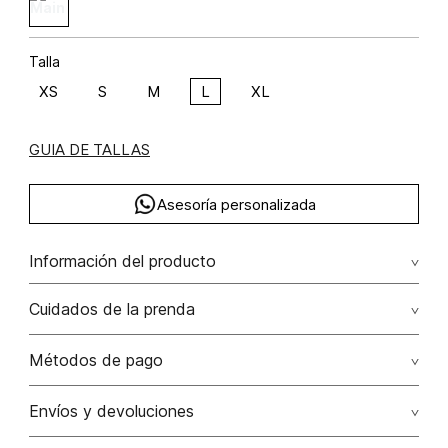
Talla
XS
S
M
L
XL
GUIA DE TALLAS
Asesoría personalizada
Información del producto
Camisera con detalles perlas algodón 100% 100.00%
Cuidados de la prenda
algodón/cotton
Lavar por separado / lavar separadamente. no remojar -
Métodos de pago
no planchar con vapor puede causar daño irreversible. no
planchar los accesorios / adornos
Tarjetas de crédito: Visa, Dinners, Master Card y American
Envíos y devoluciones
Express.
No usar lejia