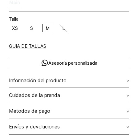
Talla
XS
S
M
L
GUIA DE TALLAS
Asesoría personalizada
Información del producto
algodón 62% poliamida 38% 62.00% algodón/cotton38.00%
Cuidados de la prenda
poliamida/polyamide
Lavar a mano por separado / no dejar en remojo / no
Métodos de pago
retorcer / no planchar con vapor puede causar daño
irreversible
Tarjetas de crédito: Visa, Dinners, Master Card y American
Envíos y devoluciones
Express.
No usar lejia