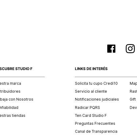
empaque 
no se vea
El costo 
Recuerda 
agente de
posterior
acordada
SCUBRE STUDIO F
LINKS DE INTERÉS
estra marca
Solicita tu cupo Credi10
Mapa
stribuidores
Servicio al cliente
Ras
abaja con Nosotros
Notificaciones judiciales
Gift
fiabilidad
Radicar PQRS
Dev
estras tiendas
Ten Card Studio F
Preguntas Frecuentes
Canal de Transparencia