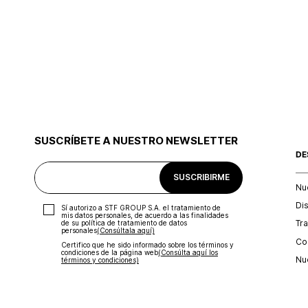
SUSCRÍBETE A NUESTRO NEWSLETTER
DE
SUSCRIBIRME
Nu
Di
Sí autorizo a STF GROUP S.A. el tratamiento de
mis datos personales, de acuerdo a las finalidades
Tr
de su política de tratamiento de datos
personales‎
(Consúltala aquí)
Con
Certifico que he sido informado sobre los términos y
condiciones de la página web‎
(Consúlta aquí los
Nu
términos y condiciones)