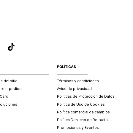
sea el adecuado según la naturaleza del producto para que
 afectada su integridad durante el proceso de transporte.
del transporte será asumido por STF GROUP S.A.
que para el trámite del envío deberás contactarte con un
 servicio al cliente quien te indicará los pasos a seguir y
mente programará la recogida del producto en la dirección
.
POLÍTICAS
 del sitio
Términos y condiciones
trear pedido
Aviso de privacidad
 Card
Políticas de Protección de Datos
oluciones
Política de Uso de Cookies
Política comercial de cambios
Política Derecho de Retracto
Promociones y Eventos