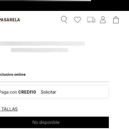
PASARELA
clusivo online
Paga con
CREDI10
Solicitar
E TALLAS
No disponible