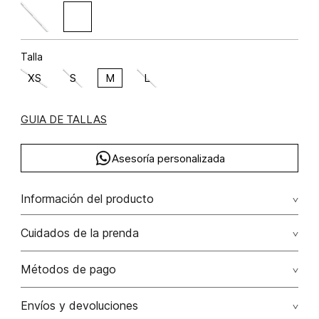
Talla
XS
S
M
L
GUIA DE TALLAS
Asesoría personalizada
Información del producto
Cuidados de la prenda
Composición: ALGODÓN 95% ELASTANO 5%
Lavar a mano por separado / no dejar en remojo / no
Métodos de pago
retorcer / no planchar con vapor puede causar daño
irreversible
Tarjetas de crédito: Visa, Dinners, Master Card y American
Envíos y devoluciones
Express.