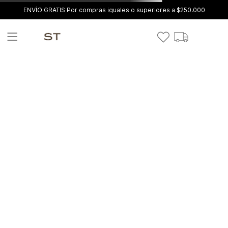
ENVÍO GRATIS Por compras iguales o superiores a $250.000