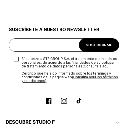
utilizar el mismo empaque en que te entregamos tu pedido o
utilizar un empaque de tu preferencia, sin embargo es
importante que el empaque sea el adecuado según la
naturaleza del producto para que no se vea afectada su
integridad durante el proceso de transporte. El costo del
SUSCRÍBETE A NUESTRO NEWSLETTER
transporte será asumido por STF GROUP S.A.
Recuerda que para el trámite del envío deberás contactarte
SUSCRIBIRME
con un agente de servicio al cliente quien te indicará los
pasos a seguir y posteriormente programará la recogida del
producto en la dirección acordada.
Sí autorizo a STF GROUP S.A. el tratamiento de mis datos
personales, de acuerdo a las finalidades de su política
de tratamiento de datos personales‎
(Consúltala aquí)
Certifico que he sido informado sobre los términos y
condiciones de la página web‎
(Consúlta aquí los términos
y condiciones)
DESCUBRE STUDIO F