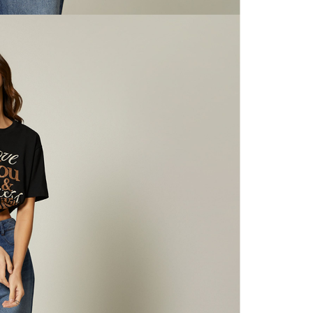
mayorista
de compra
N
que fue e
a través
N
de (15) d
L
Devoluc
mismo em
empaque d
S
empaque 
no se vea
N
El costo 
N
Recuerda 
agente de
posterior
acordada