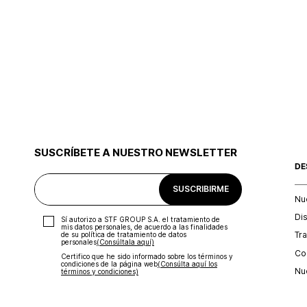
SUSCRÍBETE A NUESTRO NEWSLETTER
DE
SUSCRIBIRME
Nu
Di
Sí autorizo a STF GROUP S.A. el tratamiento de
mis datos personales, de acuerdo a las finalidades
Tr
de su política de tratamiento de datos
personales‎
(Consúltala aquí)
Con
Certifico que he sido informado sobre los términos y
condiciones de la página web‎
(Consúlta aquí los
Nu
términos y condiciones)