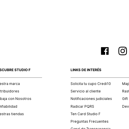
SCUBRE STUDIO F
LINKS DE INTERÉS
estra marca
Solicita tu cupo Credi10
Mapa
stribuidores
Servicio al cliente
Ras
abaja con Nosotros
Notificaciones judiciales
Gift
fiabilidad
Radicar PQRS
Dev
estras tiendas
Ten Card Studio F
Preguntas Frecuentes
Canal de Transparencia