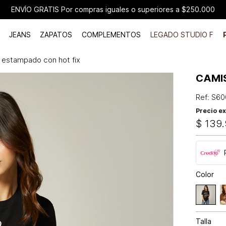
ENVÍO GRATIS Por compras iguales o superiores a $250.000
JEANS
ZAPATOS
COMPLEMENTOS
LEGADO STUDIO F
 estampado con hot fix
CAMI
Ref
:
S60
Precio ex
$
139
.
Color
Talla