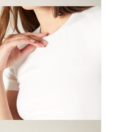
N
mayorista
de compra
que fue e
N
a través
de (15) d
L
Devoluc
S
mismo em
empaque d
empaque 
N
no se vea
El costo 
N
Recuerda 
agente de
posterior
acordada