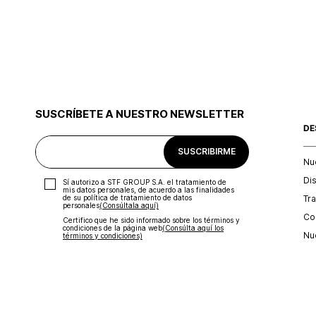
SUSCRÍBETE A NUESTRO NEWSLETTER
DE
SUSCRIBIRME
Nu
Di
Sí autorizo a STF GROUP S.A. el tratamiento de
mis datos personales, de acuerdo a las finalidades
Tr
de su política de tratamiento de datos
personales‎
(Consúltala aquí)
Con
Certifico que he sido informado sobre los términos y
condiciones de la página web‎
(Consúlta aquí los
Nu
términos y condiciones)