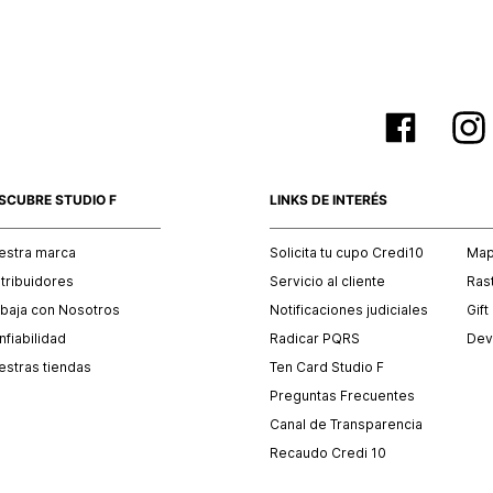
SCUBRE STUDIO F
LINKS DE INTERÉS
estra marca
Solicita tu cupo Credi10
Mapa
stribuidores
Servicio al cliente
Ras
abaja con Nosotros
Notificaciones judiciales
Gift
fiabilidad
Radicar PQRS
Dev
estras tiendas
Ten Card Studio F
Preguntas Frecuentes
Canal de Transparencia
Recaudo Credi 10