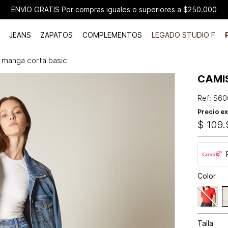
ENVÍO GRATIS Por compras iguales o superiores a $250.000
JEANS
ZAPATOS
COMPLEMENTOS
LEGADO STUDIO F
 manga corta basic
CAMI
Ref
:
S60
Precio ex
$
109
.
Color
Talla