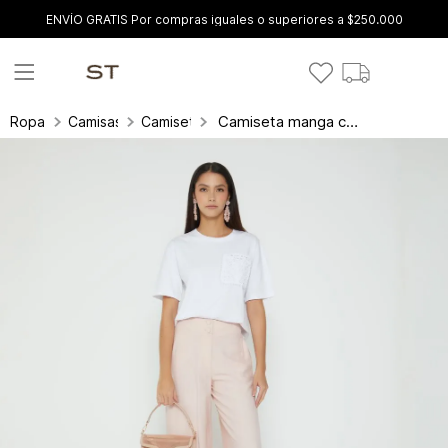
ENVÍO GRATIS Por compras iguales o superiores a $250.000
Camiseta manga corta bolsillo bordado
Ropa
Camisas y blusas
Camisetas