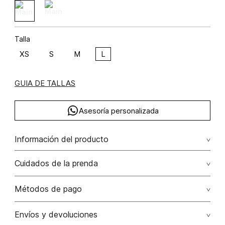
Talla
XS
S
M
L
GUIA DE TALLAS
Asesoría personalizada
Información del producto
Camiseta manga corta macchiato
Cuidados de la prenda
Composición: ALGODÓN 100%
Lavar por separado / lavar separadamente. no remojar -
Métodos de pago
no planchar con vapor puede causar daño irreversible. no
planchar los accesorios / adornos
Tarjetas de crédito: Visa, Dinners, Master Card y American
Envíos y devoluciones
Express.