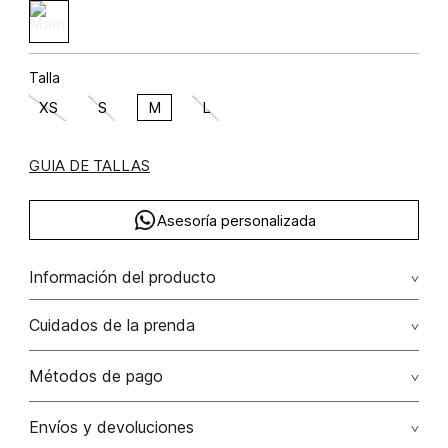
Talla
XS
S
M
L
GUIA DE TALLAS
Asesoría personalizada
Información del producto
Camiseta manga corta estampada
Cuidados de la prenda
Composición: ALGODÓN 95% ELASTANO 5%
Lavar por separado / lavar separadamente. no remojar -
Métodos de pago
no planchar con vapor puede causar daño irreversible. no
planchar los accesorios / adornos
Tarjetas de crédito: Visa, Dinners, Master Card y American
Envíos y devoluciones
Express.