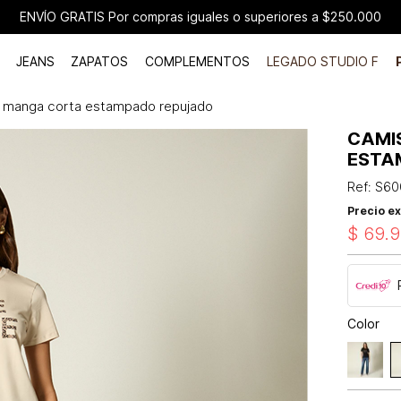
ENVÍO GRATIS Por compras iguales o superiores a $250.000
JEANS
ZAPATOS
COMPLEMENTOS
LEGADO STUDIO F
 manga corta estampado repujado
CAMI
ESTA
Ref
:
S60
Precio ex
$
69
.
9
Color