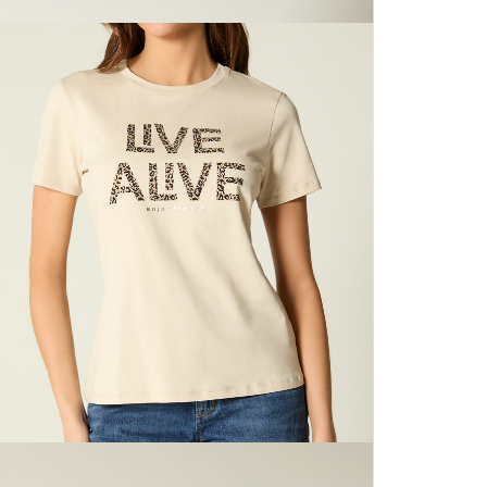
N
nuestras 
mayorista
de compra
N
que fue e
a través
N
de (15) d
L
Devoluc
mismo em
empaque d
S
empaque 
no se vea
N
El costo 
N
Recuerda 
agente de
posterior
acordada