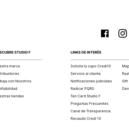
SCUBRE STUDIO F
LINKS DE INTERÉS
estra marca
Solicita tu cupo Credi10
Mapa
stribuidores
Servicio al cliente
Ras
abaja con Nosotros
Notificaciones judiciales
Gift
fiabilidad
Radicar PQRS
Dev
estras tiendas
Ten Card Studio F
Preguntas Frecuentes
Canal de Transparencia
Recaudo Credi 10