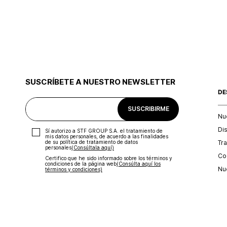
SUSCRÍBETE A NUESTRO NEWSLETTER
DE
SUSCRIBIRME
Nu
Di
Sí autorizo a STF GROUP S.A. el tratamiento de
mis datos personales, de acuerdo a las finalidades
Tr
de su política de tratamiento de datos
personales‎
(Consúltala aquí)
Con
Certifico que he sido informado sobre los términos y
condiciones de la página web‎
(Consúlta aquí los
Nu
términos y condiciones)