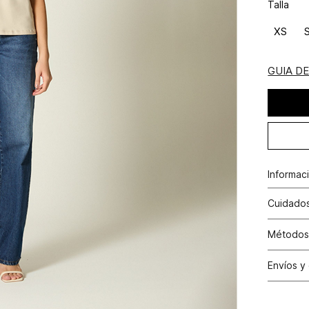
Talla
XS
GUIA D
Informac
Cuidados
Composi
Lavar po
Métodos
planchar
Tarjetas 
los acce
Envíos y
Tarjetas 
N
Cambio
Otros: Pa
productos