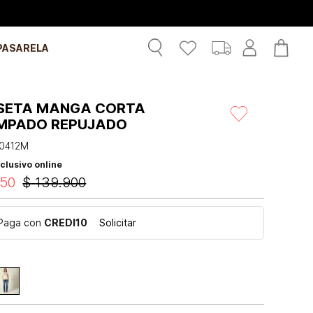
PASARELA
SETA MANGA CORTA
MPADO REPUJADO
0412M
clusivo online
50
$
139
.
900
Paga con
CREDI10
Solicitar