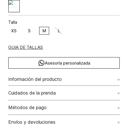
Talla
XS
S
M
L
GUIA DE TALLAS
Asesoría personalizada
Información del producto
Camiseta manga corta iced coffee
Cuidados de la prenda
Composición: ALGODÓN 95% ELASTANO 5%
Lavar por separado / lavar separadamente. no remojar -
Métodos de pago
no planchar con vapor puede causar daño irreversible. no
planchar los accesorios / adornos
Tarjetas de crédito: Visa, Dinners, Master Card y American
Envíos y devoluciones
Express.