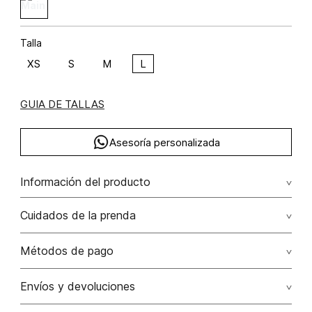
Talla
XS
S
M
L
GUIA DE TALLAS
Asesoría personalizada
Información del producto
Camiseta oversize estampada
Cuidados de la prenda
Composición: ALGODÓN 100%
Lavar por separado / lavar separadamente. no remojar -
Métodos de pago
no planchar con vapor puede causar daño irreversible. no
planchar los accesorios / adornos
Tarjetas de crédito: Visa, Dinners, Master Card y American
Envíos y devoluciones
Express.
No usar lejia