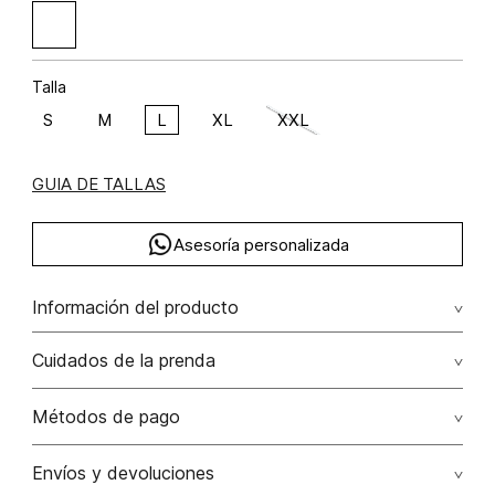
Talla
S
M
L
XL
XXL
GUIA DE TALLAS
Asesoría personalizada
Información del producto
algodón 85% poliamida 15% 85.00% algodón/cotton15.00%
Cuidados de la prenda
poliamida/polyamide
Lavar a mano por separado / no dejar en remojo / no
Métodos de pago
retorcer / no planchar con vapor puede causar daño
irreversible
Tarjetas de crédito: Visa, Dinners, Master Card y American
Envíos y devoluciones
Express.