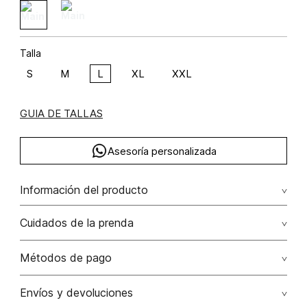
Talla
S
M
L
XL
XXL
GUIA DE TALLAS
Asesoría personalizada
Información del producto
algodón 100% 100.00% algodón/cotton
Cuidados de la prenda
Lavar por separado / lavar separadamente. no remojar -
Métodos de pago
no planchar con vapor puede causar daño irreversible. no
planchar los accesorios / adornos
Tarjetas de crédito: Visa, Dinners, Master Card y American
Envíos y devoluciones
Express.