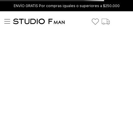
ENVÍO GRATIS Por compras iguales o superiores a $250.000