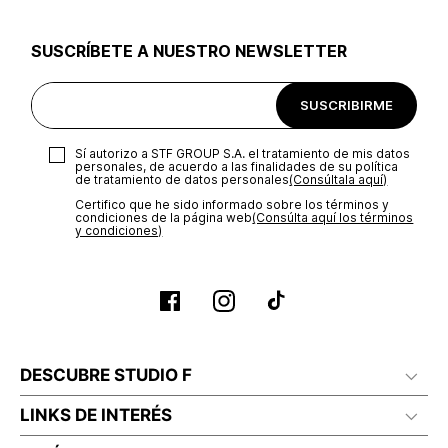
utilizar el mismo empaque en que te entregamos tu pedido o
utilizar un empaque de tu preferencia, sin embargo es
SUSCRÍBETE A NUESTRO NEWSLETTER
importante que el empaque sea el adecuado según la
naturaleza del producto para que no se vea afectada su
integridad durante el proceso de transporte. El costo del
SUSCRIBIRME
transporte será asumido por STF GROUP S.A.
Recuerda que para el trámite del envío deberás contactarte
Sí autorizo a STF GROUP S.A. el tratamiento de mis datos
con un agente de servicio al cliente quien te indicará los
personales, de acuerdo a las finalidades de su política
pasos a seguir y posteriormente programará la recogida del
de tratamiento de datos personales‎
(Consúltala aquí)
producto en la dirección acordada.
Certifico que he sido informado sobre los términos y
condiciones de la página web‎
(Consúlta aquí los términos
y condiciones)
DESCUBRE STUDIO F
LINKS DE INTERÉS