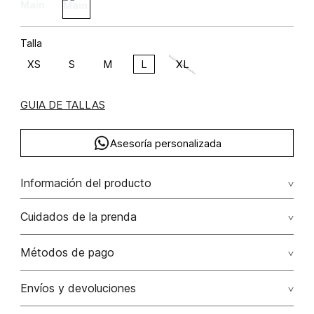
Talla
XS
S
M
L
XL
GUIA DE TALLAS
Asesoría personalizada
Información del producto
Camiseta repujado y hotfix
Cuidados de la prenda
Composición: ALGODÓN 93% ELASTANO 7%
Lavar por separado / lavar separadamente. no remojar -
Métodos de pago
no planchar con vapor puede causar daño irreversible. no
planchar los accesorios / adornos
Tarjetas de crédito: Visa, Dinners, Master Card y American
Envíos y devoluciones
Express.
No usar lejia