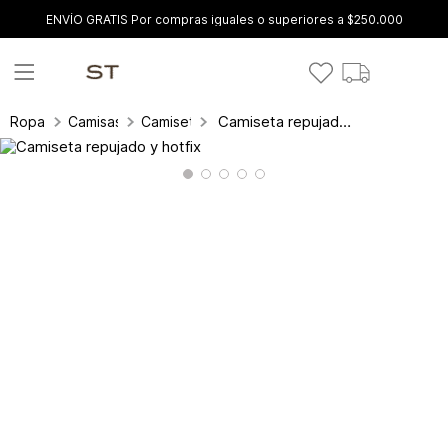
ENVÍO GRATIS Por compras iguales o superiores a $250.000
Camiseta repujado y hotfix
Ropa
Camisas y blusas
Camisetas