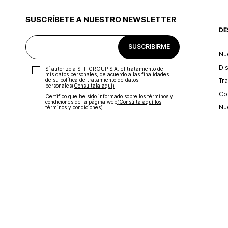
SUSCRÍBETE A NUESTRO NEWSLETTER
DE
SUSCRIBIRME
Nu
Di
Sí autorizo a STF GROUP S.A. el tratamiento de
mis datos personales, de acuerdo a las finalidades
Tr
de su política de tratamiento de datos
personales‎
(Consúltala aquí)
Con
Certifico que he sido informado sobre los términos y
condiciones de la página web‎
(Consúlta aquí los
Nu
términos y condiciones)