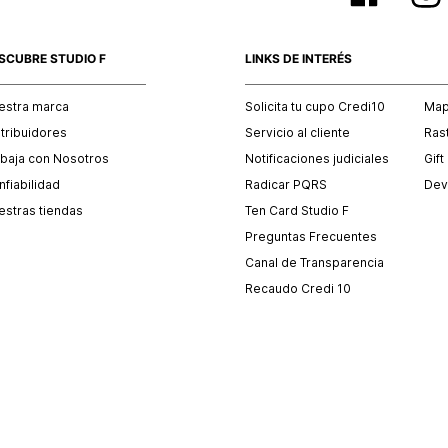
SCUBRE STUDIO F
LINKS DE INTERÉS
estra marca
Solicita tu cupo Credi10
Mapa
stribuidores
Servicio al cliente
Ras
abaja con Nosotros
Notificaciones judiciales
Gift
fiabilidad
Radicar PQRS
Dev
estras tiendas
Ten Card Studio F
Preguntas Frecuentes
Canal de Transparencia
Recaudo Credi 10