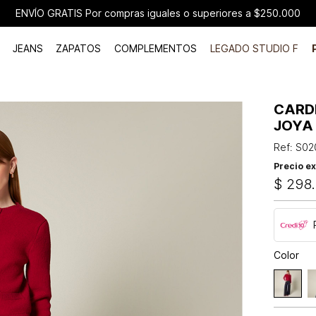
ENVÍO GRATIS Por compras iguales o superiores a $250.000
JEANS
ZAPATOS
COMPLEMENTOS
LEGADO STUDIO F
CARD
JOYA
Ref
:
S02
Precio ex
$
298
.
Color