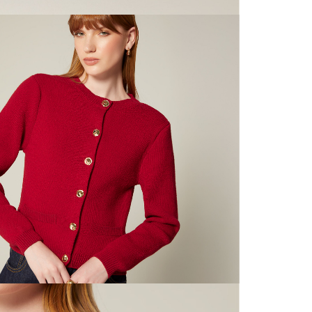
nuestras 
N
mayorista
de compra
que fue e
N
a través
de (15) d
N
Devoluc
L
mismo em
empaque d
empaque 
S
no se vea
El costo 
S
Recuerda 
agente de
posterior
acordada