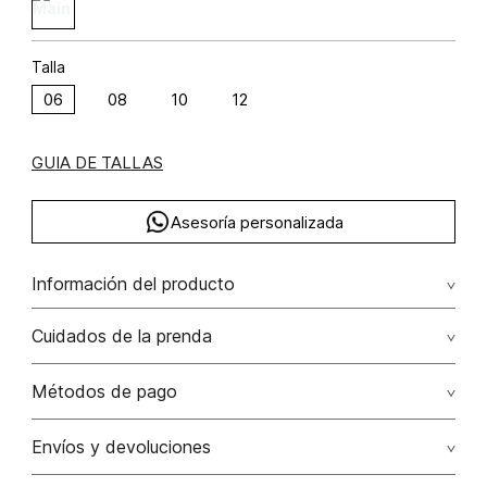
Talla
06
08
10
12
GUIA DE TALLAS
Asesoría personalizada
Información del producto
Cardigan tejido con amarres
Cuidados de la prenda
Lavado profesional en seco. evite el roce de la prenda
Métodos de pago
con accesorios ya que ocasiona daños irreversibles
Tarjetas de crédito: Visa, Dinners, Master Card y American
Envíos y devoluciones
No lavar
Express.