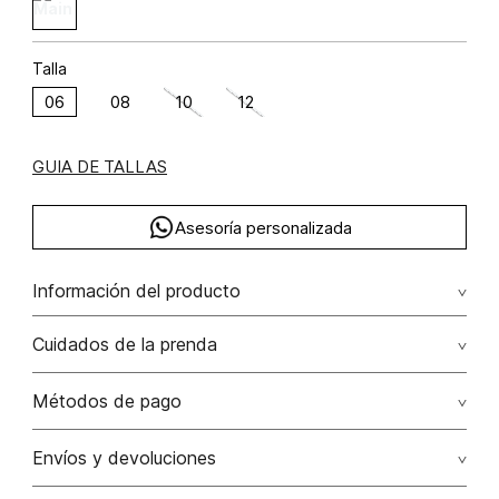
Talla
06
08
10
12
GUIA DE TALLAS
Asesoría personalizada
Información del producto
Chaleco con media lunas en espalda poliéster 92% elastano
Cuidados de la prenda
8% 92.00% poliéster/polyester8.00% elastano/elastane
Lavado profesional en seco los tonos oscuros sueltan
Métodos de pago
color con la fricción
Tarjetas de crédito: Visa, Dinners, Master Card y American
Envíos y devoluciones
No lavar
Express.