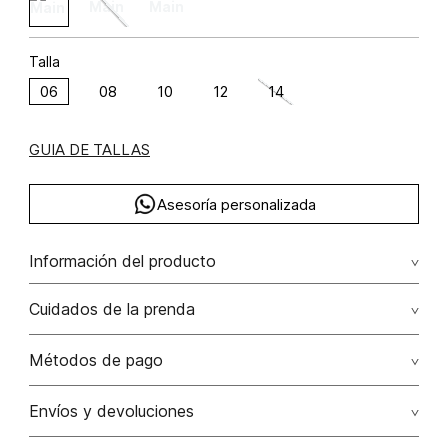
Talla
06
08
10
12
14
GUIA DE TALLAS
Asesoría personalizada
Información del producto
poliéster 75% rayón 25% 75.00% poliéster/polyester25.00%
Cuidados de la prenda
rayón/rayon
Lavar a mano por separado / no dejar en remojo / no
Métodos de pago
retorcer / no planchar con vapor puede causar daño
irreversible
Tarjetas de crédito: Visa, Dinners, Master Card y American
Envíos y devoluciones
Express.
No usar lejia