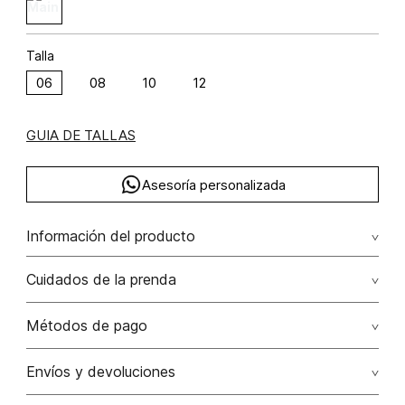
Talla
06
08
10
12
GUIA DE TALLAS
Asesoría personalizada
Información del producto
Chaleco 5 botones poliéster 63% rayón 34% elastano 3%
Cuidados de la prenda
63.00% poliéster/polyester34.00% rayón/rayon3.00%
elastano/elastane
Lavado profesional en seco los tonos oscuros sueltan
Métodos de pago
color con la fricción
Tarjetas de crédito: Visa, Dinners, Master Card y American
Envíos y devoluciones
No lavar
Express.