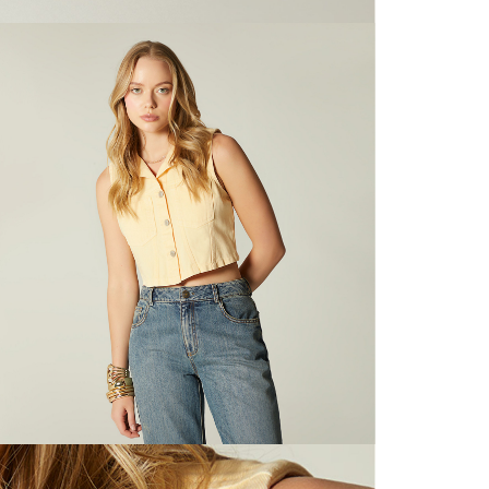
mayorista
de compra
N
que fue e
a través
N
de (15) d
L
Devoluc
mismo em
empaque d
S
empaque 
no se vea
P
El costo 
N
Recuerda 
agente de
posterior
acordada