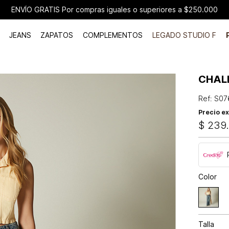
ENVÍO GRATIS Por compras iguales o superiores a $250.000
JEANS
ZAPATOS
COMPLEMENTOS
LEGADO STUDIO F
CHAL
Ref
:
S07
Precio ex
$
239
Color
Talla