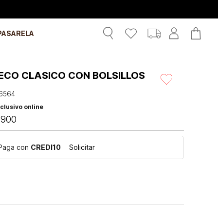
PASARELA
ECO CLASICO CON BOLSILLOS
6564
clusivo online
.
900
Paga con
CREDI10
Solicitar