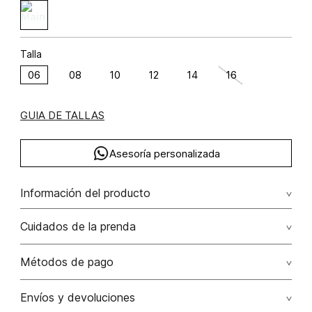
Talla
06
08
10
12
14
16
GUIA DE TALLAS
Asesoría personalizada
Información del producto
F33-denim boho bordado (np) algodón 66% poliéster 34%
Cuidados de la prenda
66.00% algodón/cotton34.00% poliéster/polyester
Lavar con colores similares. no secar en máquina. los
Métodos de pago
tonos oscuros suelta color con la fricción. el acabado
rústico de la prenda hace parte del diseño
Tarjetas de crédito: Visa, Dinners, Master Card y American
Envíos y devoluciones
Express.