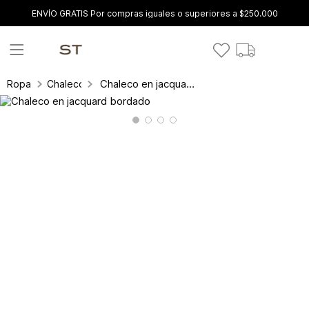
ENVÍO GRATIS Por compras iguales o superiores a $250.000
Chaleco en jacquard bordado
Ropa
Chalecos