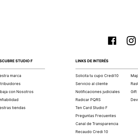
SCUBRE STUDIO F
LINKS DE INTERÉS
estra marca
Solicita tu cupo Credi10
Mapa
stribuidores
Servicio al cliente
Ras
abaja con Nosotros
Notificaciones judiciales
Gift
fiabilidad
Radicar PQRS
Dev
estras tiendas
Ten Card Studio F
Preguntas Frecuentes
Canal de Transparencia
Recaudo Credi 10