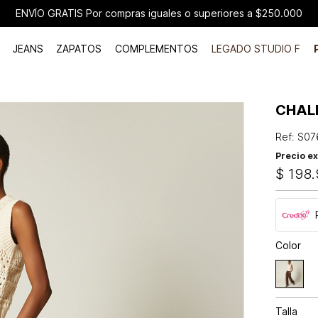
ENVÍO GRATIS Por compras iguales o superiores a $250.000
JEANS
ZAPATOS
COMPLEMENTOS
LEGADO STUDIO F
CHAL
Ref
:
S07
Precio ex
$
198
.
Color
Talla