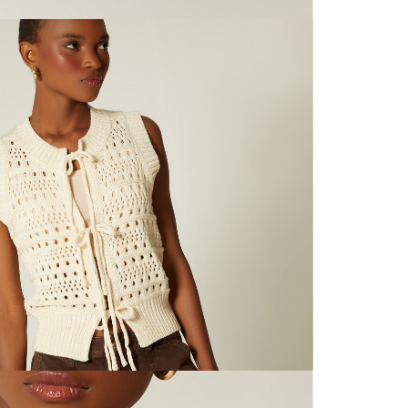
N
mayorista
de compra
que fue e
N
a través
de (15) d
N
Devoluc
L
mismo em
empaque d
empaque 
S
no se vea
El costo 
S
Recuerda 
agente de
posterior
acordada