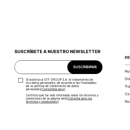
SUSCRÍBETE A NUESTRO NEWSLETTER
DE
SUSCRIBIRME
Nu
Di
Sí autorizo a STF GROUP S.A. el tratamiento de
mis datos personales, de acuerdo a las finalidades
Tr
de su política de tratamiento de datos
personales‎
(Consúltala aquí)
Con
Certifico que he sido informado sobre los términos y
condiciones de la página web‎
(Consúlta aquí los
Nu
términos y condiciones)