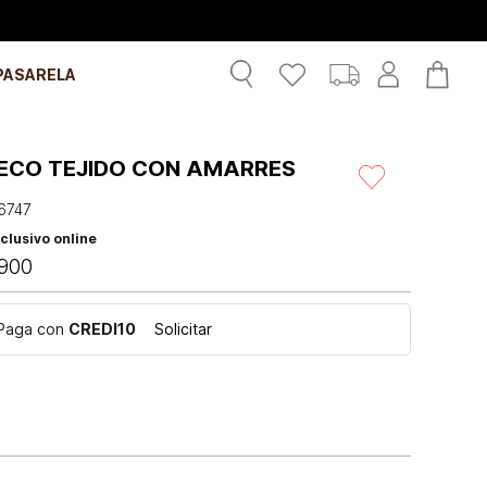
PASARELA
ECO TEJIDO CON AMARRES
6747
clusivo online
900
Paga con
CREDI10
Solicitar