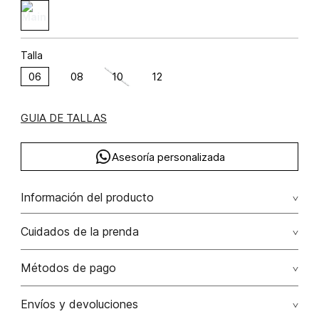
Talla
06
08
10
12
GUIA DE TALLAS
Asesoría personalizada
Información del producto
Chaqueta acolchada con cinturon poliéster 100% 100.00%
Cuidados de la prenda
poliéster/polyester
Lavado profesional en húmedo (w) planchar con vapor
Métodos de pago
puede causar daño irreversible
Tarjetas de crédito: Visa, Dinners, Master Card y American
Envíos y devoluciones
No lavar
Express.