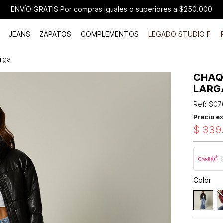
ENVÍO GRATIS Por compras iguales o superiores a $250.000
JEANS
ZAPATOS
COMPLEMENTOS
LEGADO STUDIO F
rga
CHAQ
LARG
Ref
:
S07
Precio ex
$
339
Color