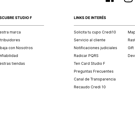
SCUBRE STUDIO F
LINKS DE INTERÉS
estra marca
Solicita tu cupo Credi10
Mapa
stribuidores
Servicio al cliente
Ras
abaja con Nosotros
Notificaciones judiciales
Gift
fiabilidad
Radicar PQRS
Dev
estras tiendas
Ten Card Studio F
Preguntas Frecuentes
Canal de Transparencia
Recaudo Credi 10