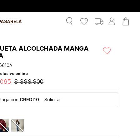
PASARELA
UETA ALCOLCHADA MANGA
A
6610A
clusivo online
.
065
$
398
.
900
Paga con
CREDI10
Solicitar