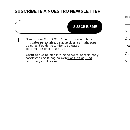
SUSCRÍBETE A NUESTRO NEWSLETTER
DE
SUSCRIBIRME
Nu
Di
Sí autorizo a STF GROUP S.A. el tratamiento de
mis datos personales, de acuerdo a las finalidades
Tr
de su política de tratamiento de datos
personales‎
(Consúltala aquí)
Con
Certifico que he sido informado sobre los términos y
condiciones de la página web‎
(Consúlta aquí los
Nu
términos y condiciones)