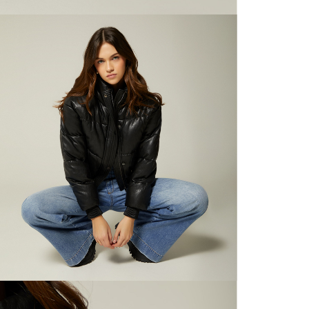
nuestras 
N
mayorista
de compra
que fue e
N
a través
de (15) d
N
Devoluc
N
mismo em
empaque d
empaque 
N
no se vea
El costo 
L
Recuerda 
agente de
posterior
acordada