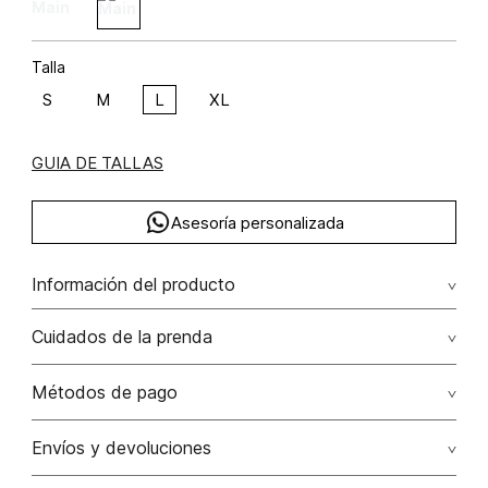
Talla
S
M
L
XL
GUIA DE TALLAS
Asesoría personalizada
Información del producto
Chaqueta bomber cuello rib algodón 100% 100.00%
Cuidados de la prenda
algodón/cotton
Lavado profesional en seco los tonos oscuros sueltan
Métodos de pago
color con la fricción
Tarjetas de crédito: Visa, Dinners, Master Card y American
Envíos y devoluciones
No lavar
Express.