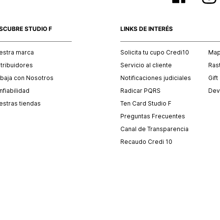
SCUBRE STUDIO F
LINKS DE INTERÉS
estra marca
Solicita tu cupo Credi10
Mapa
stribuidores
Servicio al cliente
Ras
abaja con Nosotros
Notificaciones judiciales
Gift
fiabilidad
Radicar PQRS
Dev
estras tiendas
Ten Card Studio F
Preguntas Frecuentes
Canal de Transparencia
Recaudo Credi 10