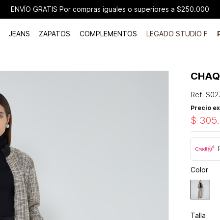
ENVÍO GRATIS Por compras iguales o superiores a $250.000
JEANS
ZAPATOS
COMPLEMENTOS
LEGADO STUDIO F
CHAQ
Ref
:
S02
Precio ex
$
305
.
Color
Talla