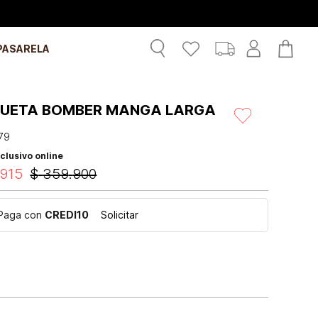
PASARELA
UETA BOMBER MANGA LARGA
79
clusivo online
915
$
359
.
900
Paga con
CREDI10
Solicitar