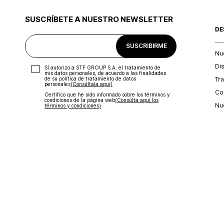
SUSCRÍBETE A NUESTRO NEWSLETTER
DE
SUSCRIBIRME
Nu
Di
Sí autorizo a STF GROUP S.A. el tratamiento de
mis datos personales, de acuerdo a las finalidades
Tr
de su política de tratamiento de datos
personales‎
(Consúltala aquí)
Con
Certifico que he sido informado sobre los términos y
condiciones de la página web‎
(Consúlta aquí los
Nu
términos y condiciones)