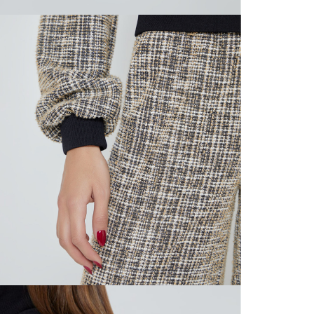
N
mayorista
de compra
que fue e
N
a través
de (15) d
L
Devoluc
N
mismo em
empaque d
N
empaque 
no se vea
El costo 
Recuerda 
agente de
posterior
acordada