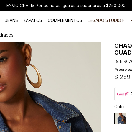
ENVÍO GRATIS Por compras iguales o superiores a $250.000
JEANS
ZAPATOS
COMPLEMENTOS
LEGADO STUDIO F
adrados
CHAQ
CUAD
Ref
:
S07
Precio ex
$
259
.
Color