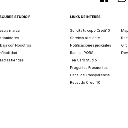
SCUBRE STUDIO F
LINKS DE INTERÉS
estra marca
Solicita tu cupo Credi10
Mapa
stribuidores
Servicio al cliente
Ras
abaja con Nosotros
Notificaciones judiciales
Gift
fiabilidad
Radicar PQRS
Dev
estras tiendas
Ten Card Studio F
Preguntas Frecuentes
Canal de Transparencia
Recaudo Credi 10