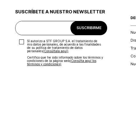
SUSCRÍBETE A NUESTRO NEWSLETTER
DE
SUSCRIBIRME
Nu
Di
Sí autorizo a STF GROUP S.A. el tratamiento de
mis datos personales, de acuerdo a las finalidades
Tr
de su política de tratamiento de datos
personales‎
(Consúltala aquí)
Con
Certifico que he sido informado sobre los términos y
condiciones de la página web‎
(Consúlta aquí los
Nu
términos y condiciones)