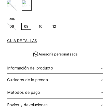
Talla
06
08
10
12
GUIA DE TALLAS
Asesoría personalizada
Información del producto
Chaqueta con abotonadura frontal poliéster 90% rayón 10%
Cuidados de la prenda
90.00% poliéster/polyester10.00% rayón/rayon
Lavado profesional en seco los tonos oscuros sueltan
Métodos de pago
color con la fricción
Tarjetas de crédito: Visa, Dinners, Master Card y American
Envíos y devoluciones
No lavar
Express.